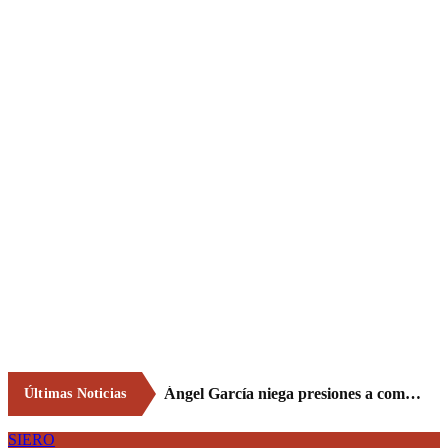
Ángel García niega presiones a comercios y asegura que el Ayuntamiento cumple "de manera muy rigurosa" la Ley de Contratos
Últimas Noticias
SIERO