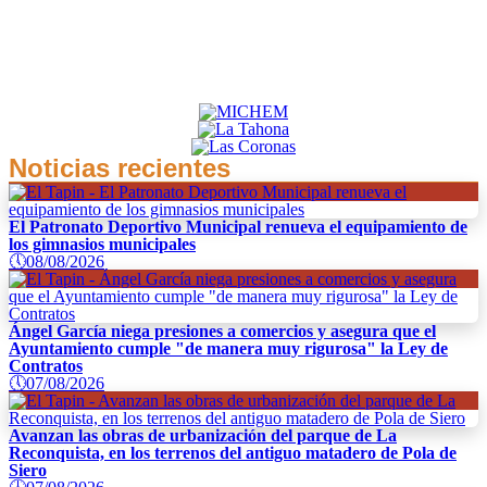
Noticias recientes
El Patronato Deportivo Municipal renueva el equipamiento de
los gimnasios municipales
🕔
08/08/2026
Ángel García niega presiones a comercios y asegura que el
Ayuntamiento cumple "de manera muy rigurosa" la Ley de
Contratos
🕔
07/08/2026
Avanzan las obras de urbanización del parque de La
Reconquista, en los terrenos del antiguo matadero de Pola de
Siero