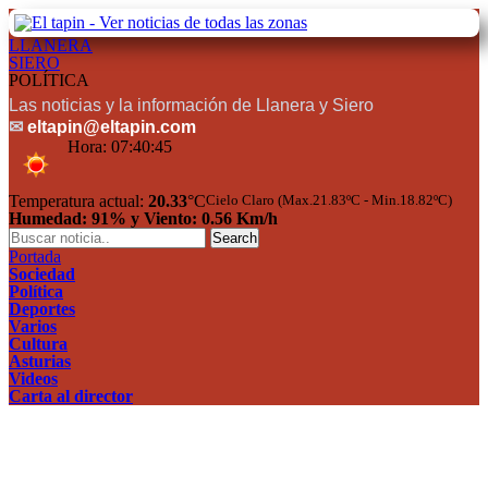
LLANERA
SIERO
POLÍTICA
Las noticias y la información de Llanera y Siero
✉
eltapin@eltapin.com
Hora:
07:40:46
Temperatura actual:
20.33
°C
Cielo Claro (Max.21.83ºC - Min.18.82ºC)
Humedad: 91% y Viento: 0.56 Km/h
Portada
Sociedad
Política
Deportes
Varios
Cultura
Asturias
Videos
Carta al director