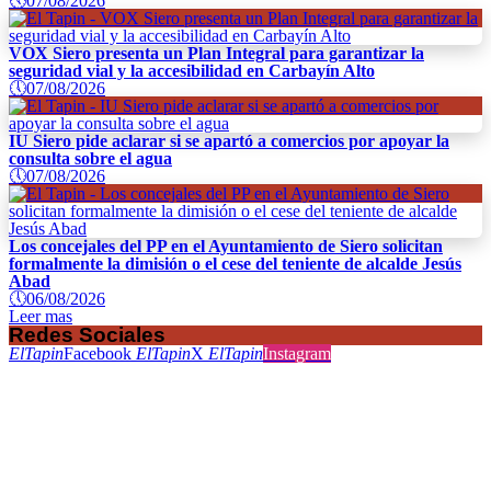
🕔
07/08/2026
VOX Siero presenta un Plan Integral para garantizar la
seguridad vial y la accesibilidad en Carbayín Alto
🕔
07/08/2026
IU Siero pide aclarar si se apartó a comercios por apoyar la
consulta sobre el agua
🕔
07/08/2026
Los concejales del PP en el Ayuntamiento de Siero solicitan
formalmente la dimisión o el cese del teniente de alcalde Jesús
Abad
🕔
06/08/2026
Leer mas
Redes Sociales
ElTapin
Facebook
ElTapin
X
ElTapin
Instagram