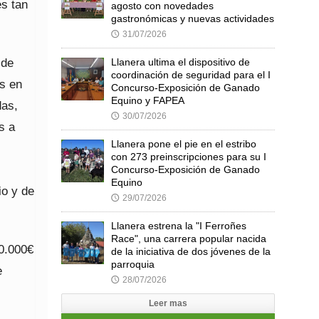
es tan
agosto con novedades
gastronómicas y nuevas actividades
31/07/2026
🕔
 de
Llanera ultima el dispositivo de
coordinación de seguridad para el I
s en
Concurso-Exposición de Ganado
Equino y FAPEA
das,
30/07/2026
🕔
s a
Llanera pone el pie en el estribo
con 273 preinscripciones para su I
Concurso-Exposición de Ganado
Equino
o y de
29/07/2026
🕔
Llanera estrena la "I Ferroñes
Race", una carrera popular nacida
60.000€
de la iniciativa de dos jóvenes de la
parroquia
e
28/07/2026
🕔
Leer mas