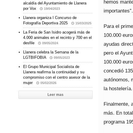
hemos manten
alcaldía del Ayuntamiento de Llanera
por Vox
19/04/2023
importantes”.
Llanera organiza I Concurso de
Fotografía Deportiva 2025
15/03/2025
Para el prim
La Feria de San Isidro acogerá más de
100.000 euro
4.000 animales en el recinto y 700 en el
desfile
ayudas direc
09/05/2024
pero el Ayunt
Llanera celebra la Semana de la
LGTBIFOBIA
09/05/2023
100.000 euro
El Grupo Municipal Socialista de
concedió 135
Llanera reafirma la continuidad y su
compromiso con el centro asesor de la
autónomos, m
mujer
05/02/2026
la hostelería.
Leer mas
Finalmente, 
más. En total
programa 195