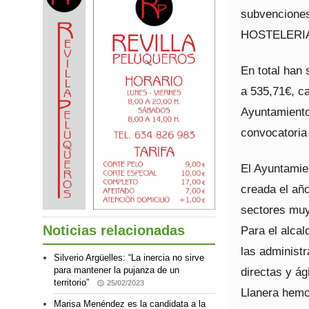
subvencione
HOSTELERI
En total han
a 535,71€, c
Ayuntamiento
convocatoria
El Ayuntamien
creada el año
sectores muy
Noticias relacionadas
Para el alca
las administ
Silverio Argüelles: “La inercia no sirve
directas y ág
para mantener la pujanza de un
territorio”
25/02/2023
Llanera hemos
Marisa Menéndez es la candidata a la