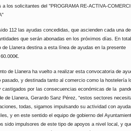
s a los solicitantes del "PROGRAMA RE-ACTIVA-COMERC
A"
 sido 112 las ayudas concedidas, que ascienden cada una de
antidades que serán abonadas en los próximos días. En total
 de Llanera destina a esta línea de ayudas en la presente
 60.000€.
to de Llanera ha vuelto a realizar esta convocatoria de ayu
 pasado, y destinada tanto al comercio como la hostelería l
 castigados por las consecuencias económicas de la pand
lde de Llanera, Gerardo Sanz Pérez, “estos sectores necesit
raciones, todas, sigamos impulsando su actividad con ayuda
iles, y en este sentido el equipo de gobierno del Ayuntamien
 sido impulsores de este tipo de apoyos a nivel local, y qu