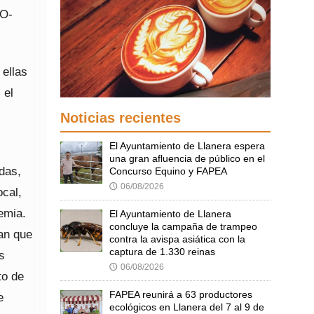
IO-
 ellas
 el
Noticias recientes
El Ayuntamiento de Llanera espera
una gran afluencia de público en el
das,
Concurso Equino y FAPEA
06/08/2026
🕔
ocal,
emia.
El Ayuntamiento de Llanera
concluye la campaña de trampeo
an que
contra la avispa asiática con la
captura de 1.330 reinas
s
06/08/2026
🕔
to de
FAPEA reunirá a 63 productores
e
ecológicos en Llanera del 7 al 9 de