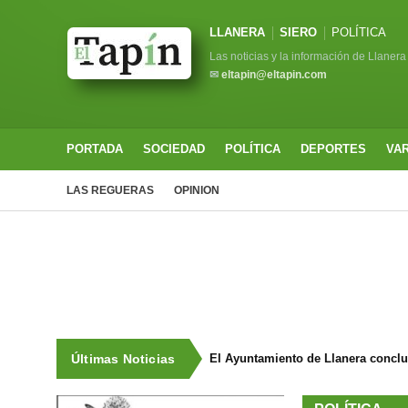
LLANERA
SIERO
POLÍTICA
Las noticias y la información de Llanera
✉
eltapin@eltapin.com
PORTADA
SOCIEDAD
POLÍTICA
DEPORTES
VA
LAS REGUERAS
OPINION
Últimas Noticias
El Ayuntamiento de Llanera concluy