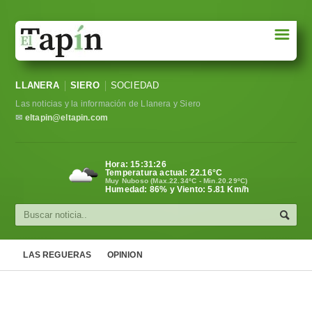
☰
Portada
LLANERA
SIERO
SOCIEDAD
Sociedad
Las noticias y la información de Llanera y Siero
Política
✉
eltapin@eltapin.com
Deportes
Hora:
15:31:27
Temperatura actual:
22.16
°C
Varios
Muy Nuboso (Max.22.34ºC - Min.20.29ºC)
Humedad: 86% y Viento: 5.81 Km/h
Cultura
Asturias
LAS REGUERAS
OPINION
Videos
Carta al director