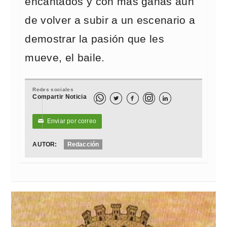
encantados y con más ganas aún
de volver a subir a un escenario a
demostrar la pasión que les
mueve, el baile.
Redes sociales
Compartir Noticia



Enviar por correo
✉
AUTOR:
Redacción