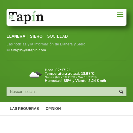
☰
Portada
LLANERA
SIERO
SOCIEDAD
Sociedad
Las noticias y la información de Llanera y Siero
Política
✉
eltapin@eltapin.com
Deportes
Hora:
02:17:22
Temperatura actual:
18.97
°C
Varios
Nubes (Max.19.25ºC - Min.18.22ºC)
Humedad: 85% y Viento: 2.24 Km/h
Cultura
Asturias
LAS REGUERAS
OPINION
Videos
Carta al director