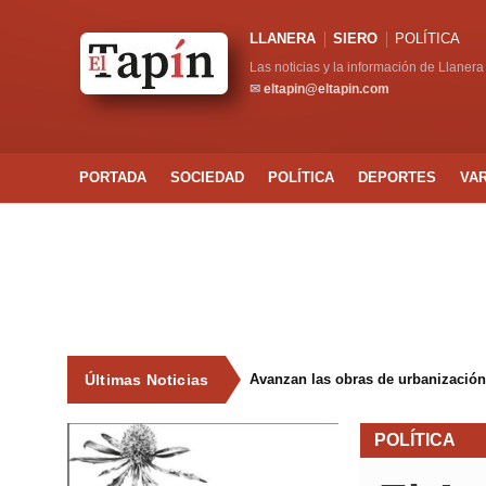
LLANERA
SIERO
POLÍTICA
Las noticias y la información de Llanera
✉
eltapin@eltapin.com
PORTADA
SOCIEDAD
POLÍTICA
DEPORTES
VA
Últimas Noticias
Avanzan las obras de urbanización
POLÍTICA