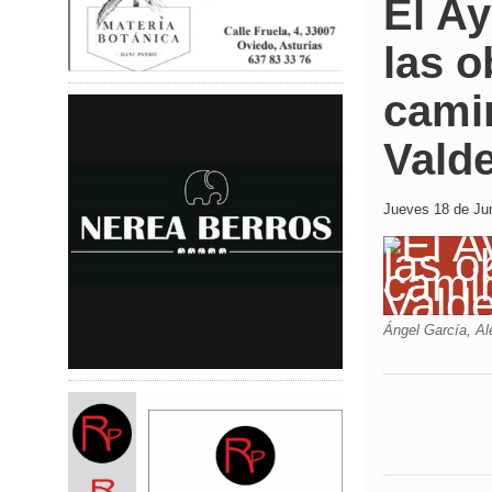
El Ay
las o
cami
Vald
Jueves 18 de Jun
Ángel García, Ale