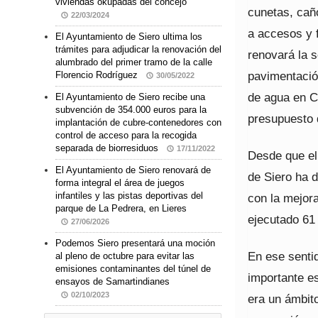
viviendas okupadas del concejo
cunetas, cañ
22/03/2024
a accesos y 
El Ayuntamiento de Siero ultima los
trámites para adjudicar la renovación del
renovará la s
alumbrado del primer tramo de la calle
pavimentació
Florencio Rodríguez
30/05/2022
de agua en C
El Ayuntamiento de Siero recibe una
subvención de 354.000 euros para la
presupuesto 
implantación de cubre-contenedores con
control de acceso para la recogida
separada de biorresiduos
17/11/2022
Desde que el
El Ayuntamiento de Siero renovará de
de Siero ha 
forma integral el área de juegos
infantiles y las pistas deportivas del
con la mejor
parque de La Pedrera, en Lieres
ejecutado 61
27/06/2026
Podemos Siero presentará una moción
En ese sentid
al pleno de octubre para evitar las
emisiones contaminantes del túnel de
importante e
ensayos de Samartindianes
02/10/2023
era un ámbit