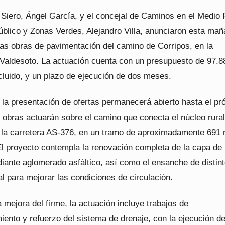
 Siero, Ángel García, y el concejal de Caminos en el Medio 
blico y Zonas Verdes, Alejandro Villa, anunciaron esta mañ
 las obras de pavimentación del camino de Corripos, en la
 Valdesoto. La actuación cuenta con un presupuesto de 97.8
cluido, y un plazo de ejecución de dos meses.
 la presentación de ofertas permanecerá abierto hasta el p
s obras actuarán sobre el camino que conecta el núcleo rura
 la carretera AS-376, en un tramo de aproximadamente 691
 El proyecto contempla la renovación completa de la capa de
iante aglomerado asfáltico, así como el ensanche de distin
al para mejorar las condiciones de circulación.
mejora del firme, la actuación incluye trabajos de
ento y refuerzo del sistema de drenaje, con la ejecución d