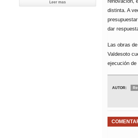
renovación, 
Leer mas
distinta. A 
presupuestari
dar respuest
Las obras de
Valdesoto cu
ejecución de
AUTOR:
Re
COMENTA