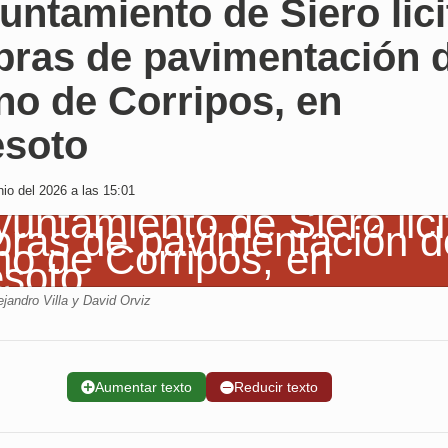
untamiento de Siero lici
bras de pavimentación 
no de Corripos, en
esoto
io del 2026 a las 15:01
jandro Villa y David Orviz
➕
Aumentar texto
➖
Reducir texto