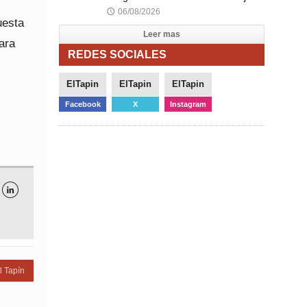
06/08/2026
🕔
uesta
Leer mas
ara
REDES SOCIALES
ElTapin
ElTapin
ElTapin
Facebook
X
Instagram

l Tapín