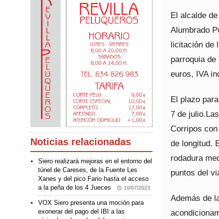
El alcalde de
Alumbrado Pú
licitación de
parroquia de
euros, IVA in
El plazo para
7 de julio.La
Corripos con
Noticias relacionadas
de longitud.
rodadura med
Siero realizará mejoras en el entorno del
túnel de Careses, de la Fuente Les
puntos del vi
Xanes y del pico Fario hasta el acceso
a la peña de los 4 Jueces
10/07/2023
Además de la 
VOX Siero presenta una moción para
acondicionami
exonerar del pago del IBI a las