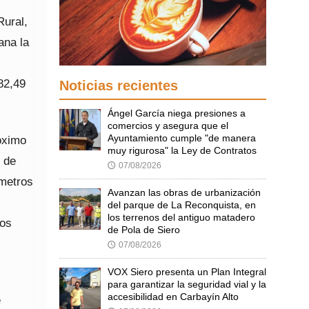
Rural,
ana la
82,49
Noticias recientes
Ángel García niega presiones a
comercios y asegura que el
Ayuntamiento cumple "de manera
róximo
muy rigurosa" la Ley de Contratos
l de
07/08/2026
🕔
 metros
Avanzan las obras de urbanización
del parque de La Reconquista, en
los terrenos del antiguo matadero
tos
de Pola de Siero
07/08/2026
🕔
VOX Siero presenta un Plan Integral
para garantizar la seguridad vial y la
accesibilidad en Carbayín Alto
e