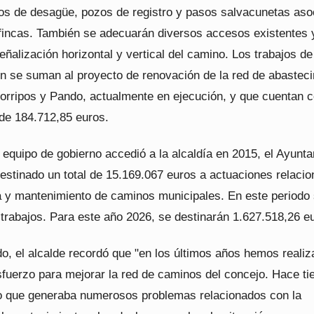
os de desagüe, pozos de registro y pasos salvacunetas aso
fincas. También se adecuarán diversos accesos existentes 
eñalización horizontal y vertical del camino. Los trabajos de
n se suman al proyecto de renovación de la red de abastec
orripos y Pando, actualmente en ejecución, y que cuentan 
de 184.712,85 euros.
 equipo de gobierno accedió a la alcaldía en 2015, el Ayunt
destinado un total de 15.169.067 euros a actuaciones relaci
a y mantenimiento de caminos municipales. En este periodo
 trabajos. Para este año 2026, se destinarán 1.627.518,26 e
o, el alcalde recordó que "en los últimos años hemos reali
sfuerzo para mejorar la red de caminos del concejo. Hace t
o que generaba numerosos problemas relacionados con la