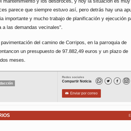
el mantenimiento y los desbroces, y hoy la situación es muy
veces parece que siempre estuvo así, pero detrás hay una ap
a importante y mucho trabajo de planificación y ejecución p
a a las demandas vecinales".
 pavimentación del camino de Corripos, en la parroquia de
entancon un presupuesto de 97.882,49 euros y un plazo de
 dos meses.
Redes sociales
Compartir Noticia


dacción
Enviar por correo
✉
RIOS
E