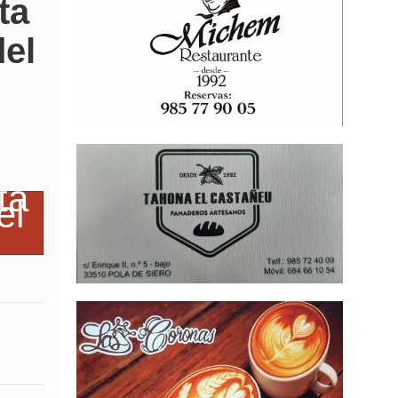
ta
del