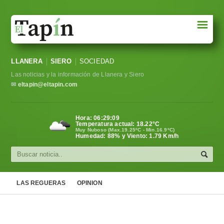
☰
Portada
LLANERA
SIERO
SOCIEDAD
Sociedad
Las noticias y la información de Llanera y Siero
Política
✉
eltapin@eltapin.com
Deportes
Hora:
06:29:10
Temperatura actual:
18.22
°C
Varios
Muy Nuboso (Max.19.25ºC - Min.16.9ºC)
Humedad: 88% y Viento: 1.79 Km/h
Cultura
Asturias
LAS REGUERAS
OPINION
Videos
Carta al director