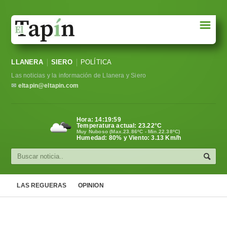
☰
Portada
LLANERA
SIERO
POLÍTICA
Sociedad
Las noticias y la información de Llanera y Siero
Política
✉
eltapin@eltapin.com
Deportes
Hora:
14:19:59
Temperatura actual:
23.22
°C
Varios
Muy Nuboso (Max.23.86ºC - Min.22.38ºC)
Humedad: 80% y Viento: 3.13 Km/h
Cultura
Asturias
LAS REGUERAS
OPINION
Videos
Carta al director