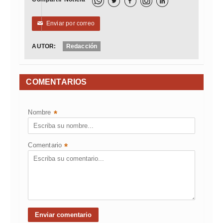



Enviar por correo
✉
AUTOR:
Redacción
COMENTARIOS
Nombre
*
Comentario
*