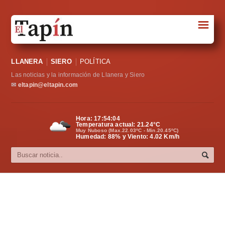
☰
Portada
LLANERA
SIERO
POLÍTICA
Sociedad
Las noticias y la información de Llanera y Siero
Política
✉
eltapin@eltapin.com
Deportes
Hora:
17:54:05
Temperatura actual:
21.24
°C
Varios
Muy Nuboso (Max.22.03ºC - Min.20.45ºC)
Humedad: 88% y Viento: 4.02 Km/h
Cultura
Asturias
Videos
Carta al director