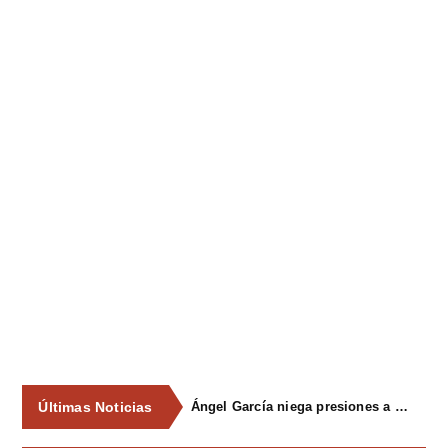
Últimas Noticias
Ángel García niega presiones a comercios y asegura que el Ayuntamiento cumple "de manera muy rigurosa" la Ley de Contratos