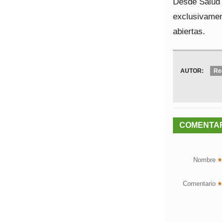
Desde Salud P
exclusivamen
abiertas.
AUTOR:
Re
COMENTA
Nombre
*
Comentario
*