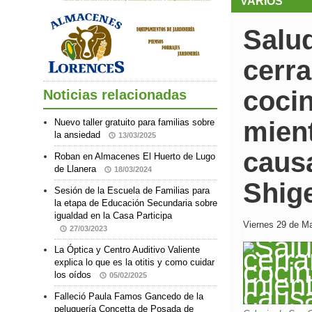
VARIOS
Salu
cerra
coci
Noticias relacionadas
mient
Nuevo taller gratuito para familias sobre
la ansiedad
13/03/2025
causa
Roban en Almacenes El Huerto de Lugo
de Llanera
18/03/2024
Shige
Sesión de la Escuela de Familias para
la etapa de Educación Secundaria sobre
igualdad en la Casa Participa
Viernes 29 de Ma
27/03/2023
La Óptica y Centro Auditivo Valiente
explica lo que es la otitis y como cuidar
los oídos
05/02/2025
Falleció Paula Famos Gancedo de la
peluquería Concetta de Posada de