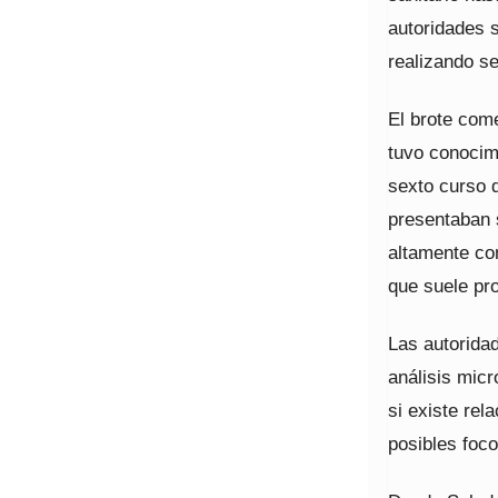
autoridades s
realizando s
El brote com
tuvo conocimi
sexto curso d
presentaban 
altamente con
que suele pro
Las autoridad
análisis micr
si existe rel
posibles foco