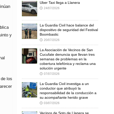
Uber Taxi llega a Llanera
tinúan
24/07/2026
🕔
La Guardia Civil hace balance del
blica
dispositivo de seguridad del Festival
Boombastic
uinto y
20/07/2026
🕔
La Asociación de Vecinos de San
Cucufate denuncia que llevan tres
nal
semanas de problemas en la
cobertura telefónica y reclama una
solución urgente
07/07/2026
🕔
 de los
La Guardia Civil investiga a un
larecer
conductor que atribuyó la
responsabilidad de la conducción a
su acompañante herido grave
03/07/2026
🕔
Vecinos de Soto de Llanera se