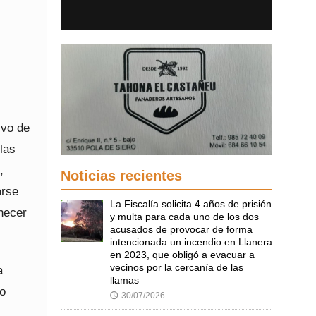
ivo de
las
,
Noticias recientes
arse
La Fiscalía solicita 4 años de prisión
anecer
y multa para cada uno de los dos
acusados de provocar de forma
intencionada un incendio en Llanera
en 2023, que obligó a evacuar a
vecinos por la cercanía de las
a
llamas
go
30/07/2026
🕔