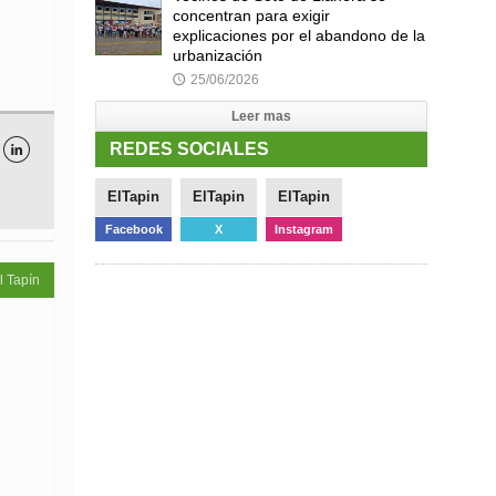
concentran para exigir
explicaciones por el abandono de la
urbanización
25/06/2026
🕔
Leer mas
REDES SOCIALES

ElTapin
ElTapin
ElTapin
Facebook
X
Instagram
l Tapín