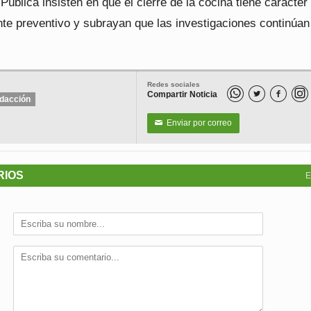
ública insisten en que el cierre de la cocina tiene carácter
te preventivo y subrayan que las investigaciones continúan
Redes sociales
Compartir Noticia


dacción
Enviar por correo
✉
RIOS
E