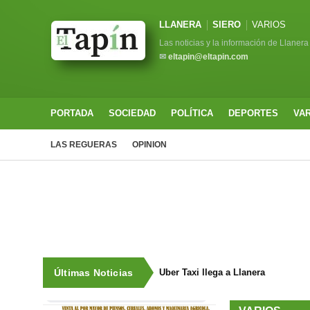
LLANERA
SIERO
VARIOS
Las noticias y la información de Llanera
✉
eltapin@eltapin.com
PORTADA
SOCIEDAD
POLÍTICA
DEPORTES
VA
LAS REGUERAS
OPINION
Últimas Noticias
Uber Taxi llega a Llanera