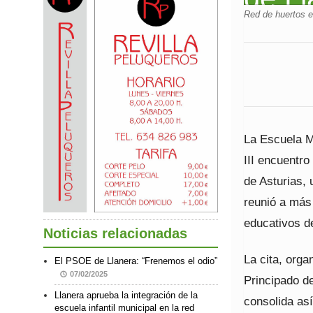
Red de huertos e
La Escuela M
III encuentro
de Asturias,
reunió a más
educativos de
Noticias relacionadas
La cita, orga
El PSOE de Llanera: “Frenemos el odio”
07/02/2025
Principado d
Llanera aprueba la integración de la
consolida as
escuela infantil municipal en la red