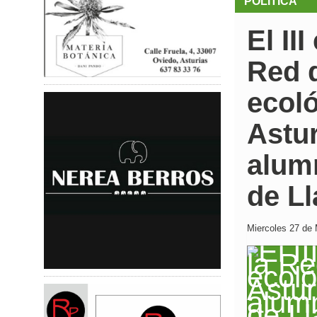
POLÍTICA
El II
Red 
ecoló
Astu
alum
de Ll
Miercoles 27 de 