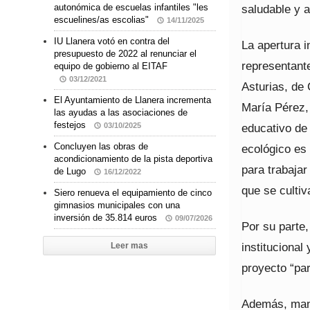
saludable y a
autonómica de escuelas infantiles "les
escuelines/as escolias"
14/11/2025
IU Llanera votó en contra del
La apertura i
presupuesto de 2022 al renunciar el
representant
equipo de gobierno al EITAF
03/12/2021
Asturias, de
El Ayuntamiento de Llanera incrementa
María Pérez, 
las ayudas a las asociaciones de
festejos
educativo de 
03/10/2025
Concluyen las obras de
ecológico es 
acondicionamiento de la pista deportiva
para trabajar
de Lugo
16/12/2022
que se cultiv
Siero renueva el equipamiento de cinco
gimnasios municipales con una
inversión de 35.814 euros
09/07/2026
Por su parte
institucional
Leer mas
proyecto “pa
Además, mani