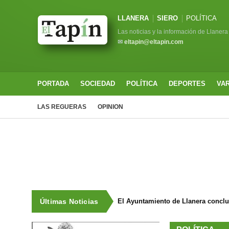
LLANERA
SIERO
POLÍTICA
Las noticias y la información de Llanera
✉
eltapin@eltapin.com
PORTADA
SOCIEDAD
POLÍTICA
DEPORTES
VA
LAS REGUERAS
OPINION
Últimas Noticias
El Ayuntamiento de Llanera concluy