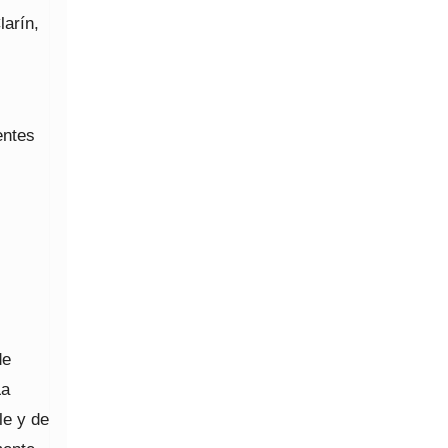
larín,
entes
de
La
le y de