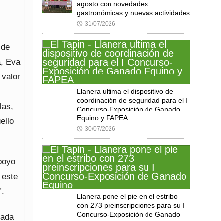
agosto con novedades
gastronómicas y nuevas actividades
31/07/2026
🕔
 de
a, Eva
 valor
Llanera ultima el dispositivo de
coordinación de seguridad para el I
las,
Concurso-Exposición de Ganado
Equino y FAPEA
ello
30/07/2026
🕔
apoyo
 este
”.
Llanera pone el pie en el estribo
con 273 preinscripciones para su I
Concurso-Exposición de Ganado
cada