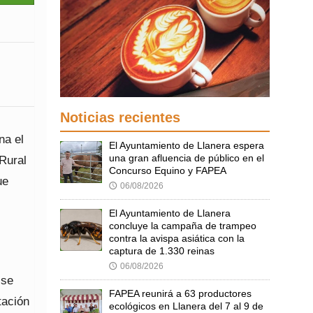
Noticias recientes
na el
El Ayuntamiento de Llanera espera
una gran afluencia de público en el
 Rural
Concurso Equino y FAPEA
ue
06/08/2026
🕔
El Ayuntamiento de Llanera
concluye la campaña de trampeo
contra la avispa asiática con la
captura de 1.330 reinas
l
06/08/2026
🕔
 se
FAPEA reunirá a 63 productores
tación
ecológicos en Llanera del 7 al 9 de