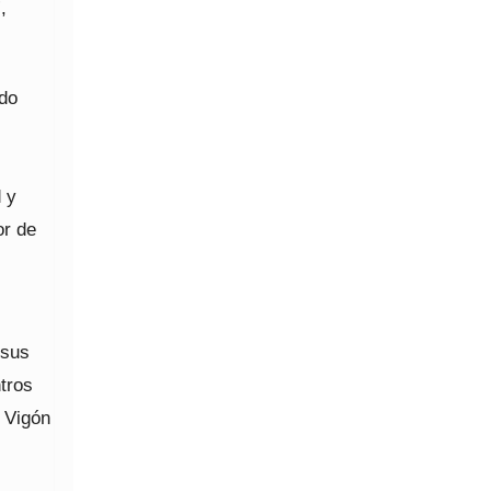
,
ado
 y
or de
 sus
tros
o Vigón