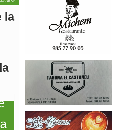
LLANERA
 la
da