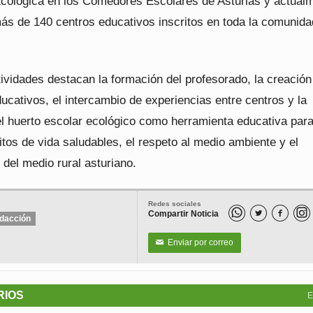
cológica en los Comedores Escolares de Asturias y actual
ás de 140 centros educativos inscritos en toda la comunida
ividades destacan la formación del profesorado, la creación
ucativos, el intercambio de experiencias entre centros y la
l huerto escolar ecológico como herramienta educativa par
tos de vida saludables, el respeto al medio ambiente y el
del medio rural asturiano.
Redes sociales
Compartir Noticia


dacción
Enviar por correo
✉
RIOS
E