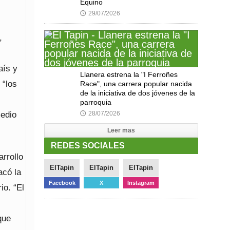
Equino
29/07/2026
🕔
,
aís y
Llanera estrena la "I Ferroñes
 “los
Race", una carrera popular nacida
de la iniciativa de dos jóvenes de la
parroquia
medio
28/07/2026
🕔
Leer mas
REDES SOCIALES
arrollo
ElTapin
ElTapin
ElTapin
acó la
Facebook
X
Instagram
io. “El
que