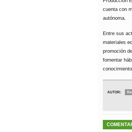
Producción E
cuenta con m
autónoma.
Entre sus act
materiales ed
promoción de
fomentar hábi
conocimiento 
AUTOR:
Re
COMENTA