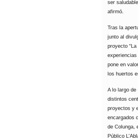
ser saludable
afirmó.
Tras la apert
junto al divu
proyecto “La 
experiencias 
pone en valo
los huertos e
A lo largo d
distintos cen
proyectos y e
encargados de
de Colunga, e
Público L’Abl