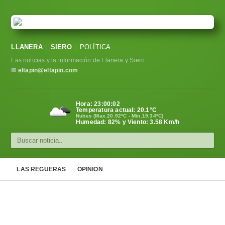
LLANERA
SIERO
POLÍTICA
Las noticias y la información de Llanera y Siero
✉
eltapin@eltapin.com
Hora:
23:00:03
Temperatura actual:
20.1
°C
Nubes (Max.20.92ºC - Min.19.34ºC)
Humedad: 82% y Viento: 3.58 Km/h
LAS REGUERAS
OPINION