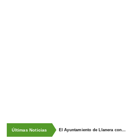
Últimas Noticias
El Ayuntamiento de Llanera concluye la campaña de trampeo contra la avispa asiática con la captura de 1.330 reinas