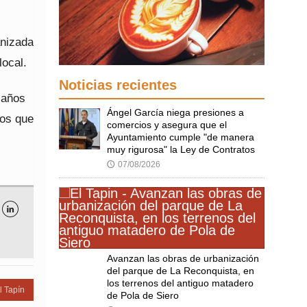
anizada
local.
Noticias recientes
 años
Ángel García niega presiones a
cos que
comercios y asegura que el
Ayuntamiento cumple "de manera
muy rigurosa" la Ley de Contratos
07/08/2026
🕔

Avanzan las obras de urbanización
del parque de La Reconquista, en
los terrenos del antiguo matadero
l Tapín
de Pola de Siero