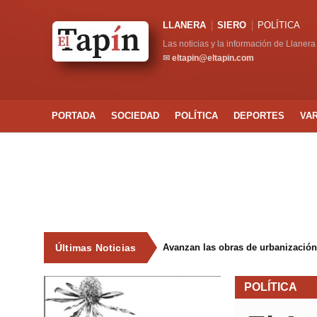
LLANERA
SIERO
POLÍTICA
Las noticias y la información de Llanera
✉
eltapin@eltapin.com
PORTADA
SOCIEDAD
POLÍTICA
DEPORTES
VA
Últimas Noticias
Avanzan las obras de urbanización
POLÍTICA