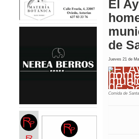
El A
home
munic
de Sa
Jueves 21 de May
Comida de Santa