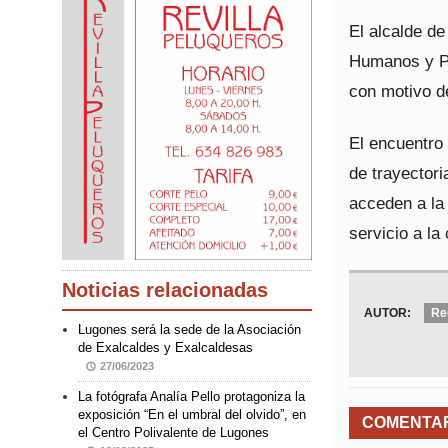
El alcalde d
Humanos y Po
con motivo de
El encuentro
de trayectori
acceden a la 
servicio a la
Noticias relacionadas
AUTOR:
Re
Lugones será la sede de la Asociación
de Exalcaldes y Exalcaldesas
27/06/2023
La fotógrafa Analía Pello protagoniza la
exposición “En el umbral del olvido”, en
COMENTA
el Centro Polivalente de Lugones