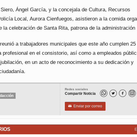
e
Siero
,
Ángel García,
y la concejala de Cultura, Recursos
licía Local,
Aurora Cienfuegos
, asistieron a la comida org
 la celebración de Santa Rita, patrona de la administración 
 reunió a trabajadores municipales que este año cumplen 25
a profesional en el consistorio, así como a empleados públi
jubilación, en un acto de reconocimiento a su dedicación y
 ciudadanía.
Redes sociales
Compartir Noticia


dacción
Enviar por correo
✉
RIOS
E