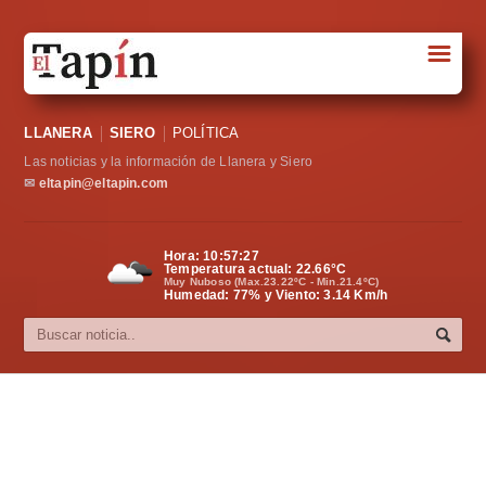
☰
Portada
LLANERA
SIERO
POLÍTICA
Sociedad
Las noticias y la información de Llanera y Siero
Política
✉
eltapin@eltapin.com
Deportes
Hora:
10:57:27
Temperatura actual:
22.66
°C
Varios
Muy Nuboso (Max.23.22ºC - Min.21.4ºC)
Humedad: 77% y Viento: 3.14 Km/h
Cultura
Asturias
Videos
Carta al director