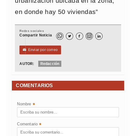
urbanización ubicada en la zona,
en donde hay 50 viviendas”
Redes sociales
Compartir Noticia



Enviar por correo
✉
AUTOR:
Redacción
COMENTARIOS
Nombre
*
Comentario
*