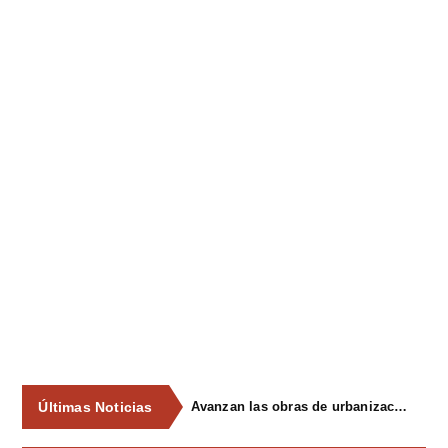
Últimas Noticias
Avanzan las obras de urbanización del parque de La Reconquista, en los terrenos del antiguo matadero de Pola de Siero