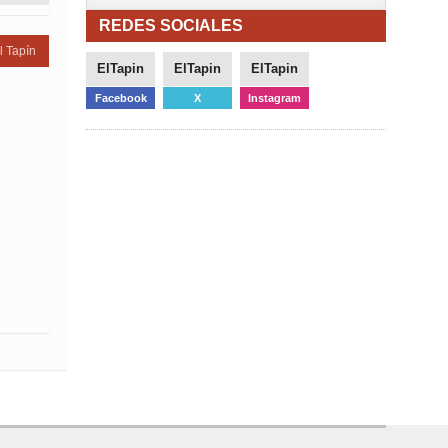
REDES SOCIALES
l Tapín
ElTapin
ElTapin
ElTapin
Facebook
X
Instagram