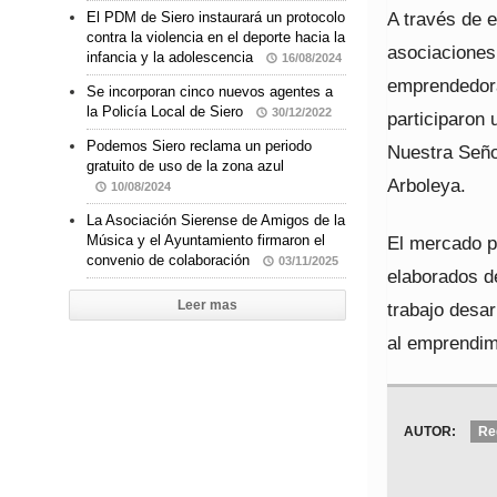
A través de e
El PDM de Siero instaurará un protocolo
contra la violencia en el deporte hacia la
asociaciones
infancia y la adolescencia
16/08/2024
emprendedoras
Se incorporan cinco nuevos agentes a
la Policía Local de Siero
30/12/2022
participaron 
Podemos Siero reclama un periodo
Nuestra Seño
gratuito de uso de la zona azul
Arboleya.
10/08/2024
La Asociación Sierense de Amigos de la
El mercado pe
Música y el Ayuntamiento firmaron el
convenio de colaboración
03/11/2025
elaborados d
Leer mas
trabajo desar
al emprendim
AUTOR:
Re