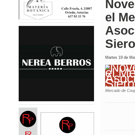
Nove
el M
Asoc
Siero
Martes 19 de May
Mercado de Coop