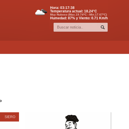
Hora:
03:17:38
Temperatura actual:
18.24
°C
Muy Nuboso (Max.19.74ºC - Min.17.67ºC)
Humedad: 87% y Viento: 0.71 Km/h
o
SIERO