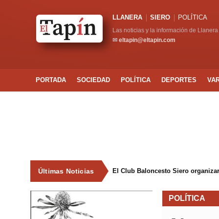
LLANERA
SIERO
POLÍTICA
Las noticias y la información de Llanera
✉
eltapin@eltapin.com
PORTADA
SOCIEDAD
POLÍTICA
DEPORTES
VA
Últimas Noticias
El Club Baloncesto Siero organizar
POLÍTICA