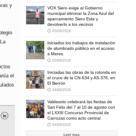
ivas y
VOX Siero exige al Gobierno
municipal eliminar la Zona Azul del
aparcamiento Siero Este y
devolverlo a los vecinos
05/08/2026
🕔
olegio
 La
Iniciados los trabajos de instalación
de alumbrado público en el acceso
a Meres
05/08/2026
🕔
uctos
Iniciadas las obras de la rotonda en
nía el
el cruce de la CN-634 y AS-376, en
El Berrón
culados
04/08/2026
🕔
Valdesoto celebrará las fiestas de
San Félix del 7 al 10 de agosto con
el LXXIII Concurso Provincial de

Carrozas como acto central
04/08/2026
🕔
Leer mas