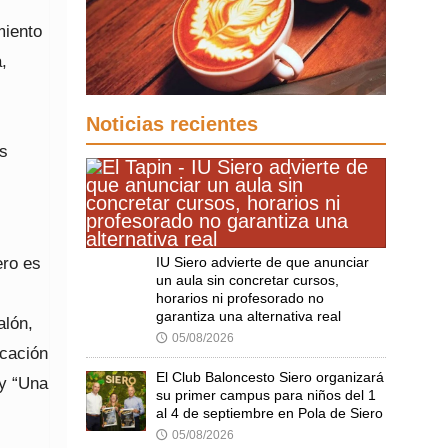
miento
,
Noticias recientes
as
ero es
IU Siero advierte de que anunciar
un aula sin concretar cursos,
horarios ni profesorado no
garantiza una alternativa real
alón,
05/08/2026
🕔
ucación
El Club Baloncesto Siero organizará
 y “Una
su primer campus para niños del 1
al 4 de septiembre en Pola de Siero
05/08/2026
🕔