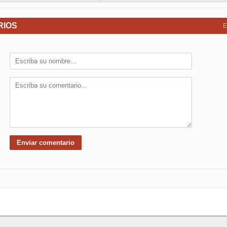
RIOS
E