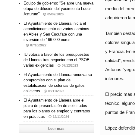
Equipo de gobierno: “Se abre una nueva
media del merc
etapa de difusión del yacimiento Lucus
Asturum”
05/02/2026
adquirieron la 
El Ayuntamiento de Llanera inicia el
acondicionamiento de varios caminos
También destac
en Ables y San Cucufate con una
inversión de 166.000 euros
colores singu
07/10/2022
y Francia. En e
IU votará a favor de los presupuestos
de Llanera tras negociar con el PSOE
calidad”, vend
varias exigencias
07/12/2023
Asturias “yegu
El Ayuntamiento de Llanera renueva su
inferiores.
compromiso con el plan de
estabilización de colonias de gatos
callejeros
08/11/2023
El precio más a
El Ayuntamiento de Llanera abre el
técnico, alguno
plazo de presentación de solicitudes
para los planes de empleo y contratos
puntos de Fran
en prácticas
12/11/2024
López defendió
Leer mas