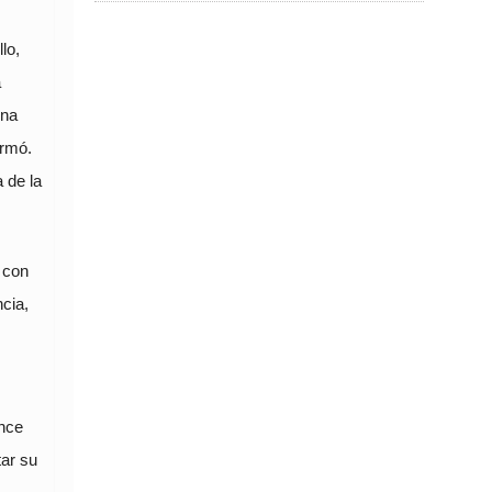
lo,
a
ena
irmó.
a de la
 con
ncia,
ance
tar su