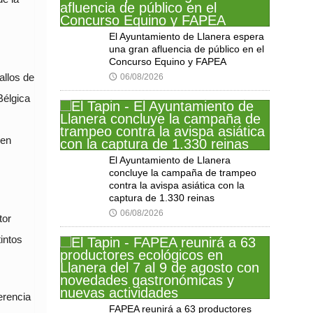
El Ayuntamiento de Llanera espera
una gran afluencia de público en el
Concurso Equino y FAPEA
06/08/2026
allos de
🕔
Bélgica
 en
El Ayuntamiento de Llanera
concluye la campaña de trampeo
contra la avispa asiática con la
captura de 1.330 reinas
06/08/2026
🕔
tor
intos
erencia
FAPEA reunirá a 63 productores