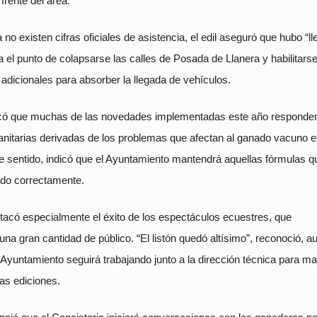
 frente del área.
no existen cifras oficiales de asistencia, el edil aseguró que hubo “ll
a el punto de colapsarse las calles de Posada de Llanera y habilitars
adicionales para absorber la llegada de vehículos.
có que muchas de las novedades implementadas este año responden
sanitarias derivadas de los problemas que afectan al ganado vacuno 
e sentido, indicó que el Ayuntamiento mantendrá aquellas fórmulas q
do correctamente.
stacó especialmente el éxito de los espectáculos ecuestres, que
na gran cantidad de público. “El listón quedó altísimo”, reconoció, 
 Ayuntamiento seguirá trabajando junto a la dirección técnica para m
ras ediciones.