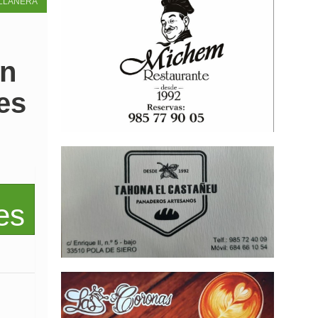
LLANERA
on
es