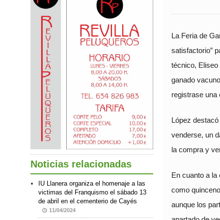
La Feria de Ga
satisfactorio” 
técnico, Elise
ganado vacuno, 
registrase una 
López destacó 
venderse, un da
la compra y ve
Noticias relacionadas
En cuanto a la
IU Llanera organiza el homenaje a las
como quincenos
victimas del Franquismo el sábado 13
de abril en el cementerio de Cayés
aunque los par
11/04/2024
apartado de ye