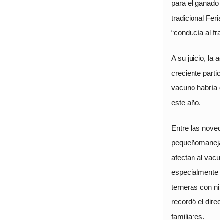
para el ganado 
tradicional Fe
“conducía al fr
A su juicio, la
creciente part
vacuno habría 
este año.
Entre las nove
pequeñomanejad
afectan al vacu
especialmente 
terneras con n
recordó el dire
familiares.