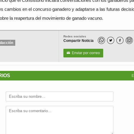
ció que el Consistorio iniciará conversaciones con los ganaderos p
les cambios en el concurso ganadero y adaptarse a las futuras decis
sobre la reapertura del movimiento de ganado vacuno.
Redes sociales
Compartir Noticia


dacción
Enviar por correo
✉
RIOS
E