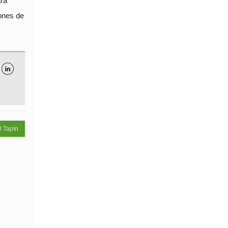
ara
iones de

l Tapín