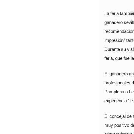
La feria tambié
ganadero sevill
recomendación 
impresión” tant
Durante su visi
feria, que fue 
El ganadero an
profesionales d
Pamplona o Leó
experiencia “le
El concejal de
muy positivo de