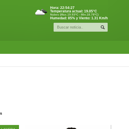
Hora:
22:54:28
Temperatura actual:
19.05
°C
Nubes (Max.19.93ºC - Min.18.78ºC)
Humedad: 85% y Viento: 1.31 Km/h
os