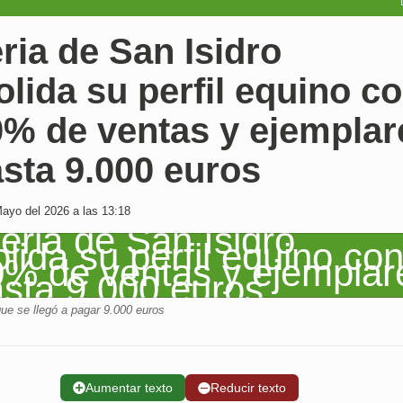
ria de San Isidro
lida su perfil equino c
0% de ventas y ejemplar
sta 9.000 euros
ayo del 2026 a las 13:18
que se llegó a pagar 9.000 euros
➕
Aumentar texto
➖
Reducir texto