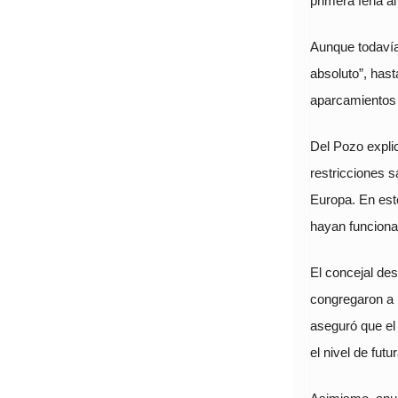
primera feria al
Aunque todavía 
absoluto”, hast
aparcamientos 
Del Pozo expli
restricciones 
Europa. En est
hayan funciona
El concejal de
congregaron a u
aseguró que el
el nivel de futu