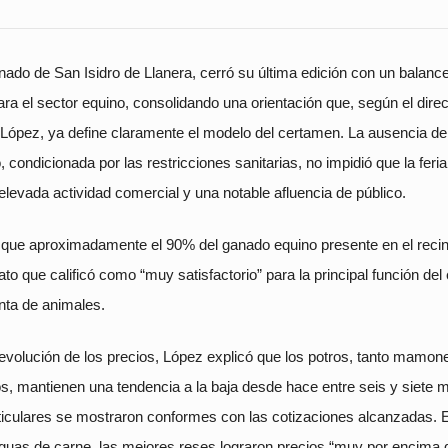
nado de San Isidro de Llanera, cerró su última edición con un balanc
para el sector equino, consolidando una orientación que, según el direc
o López, ya define claramente el modelo del certamen. La ausencia de
condicionada por las restricciones sanitarias, no impidió que la feria
elevada actividad comercial y una notable afluencia de público.
que aproximadamente el 90% del ganado equino presente en el recin
to que calificó como “muy satisfactorio” para la principal función del
nta de animales.
 evolución de los precios, López explicó que los potros, tanto mamon
, mantienen una tendencia a la baja desde hace entre seis y siete 
ticulares se mostraron conformes con las cotizaciones alcanzadas. E
guas de carne, las mejores reses lograron precios “muy por encima d