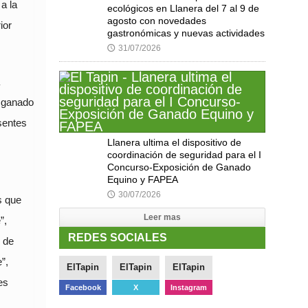
a la
ecológicos en Llanera del 7 al 9 de
agosto con novedades
ior
gastronómicas y nuevas actividades
31/07/2026
🕔
n ganado
sentes
Llanera ultima el dispositivo de
coordinación de seguridad para el I
Concurso-Exposición de Ganado
Equino y FAPEA
30/07/2026
🕔
s que
Leer mas
”,
REDES SOCIALES
 de
”,
ElTapin
ElTapin
ElTapin
es
Facebook
X
Instagram