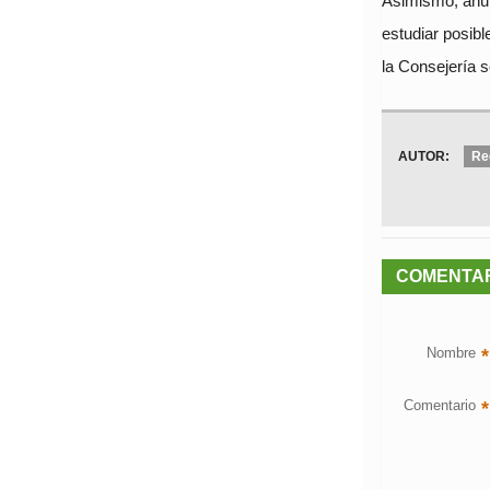
Asimismo, anun
estudiar posib
la Consejería 
AUTOR:
Re
COMENTA
Nombre
*
Comentario
*