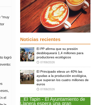
e “muy
tor
Noticias recientes
El PP afirma que su presión
desbloqueará 1,4 millones para
productores ecológicos
to logró
07/08/2026
🕔
 evento:
El Principado eleva un 40% las
ayudas a la producción ecológica,
que superan los cuatro millones de
es
euros
07/08/2026
🕔
meses,
n el
e la