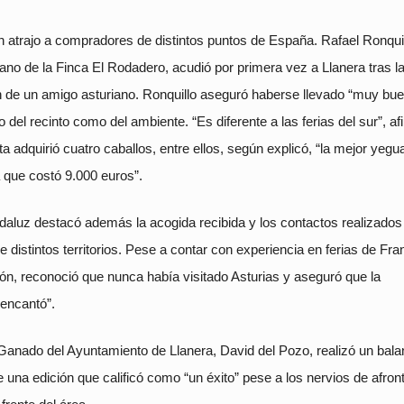
n atrajo a compradores de distintos puntos de España. Rafael Ronquil
ano de la Finca El Rodadero, acudió por primera vez a Llanera tras l
de un amigo asturiano. Ronquillo aseguró haberse llevado “muy bu
o del recinto como del ambiente. “Es diferente a las ferias del sur”, af
ta adquirió cuatro caballos, entre ellos, según explicó, “la mejor yegu
la que costó 9.000 euros”.
daluz destacó además la acogida recibida y los contactos realizados
e distintos territorios. Pese a contar con experiencia en ferias de Fra
n, reconoció que nunca había visitado Asturias y aseguró que la
 encantó”.
 Ganado del Ayuntamiento de Llanera, David del Pozo, realizó un bal
 una edición que calificó como “un éxito” pese a los nervios de afron