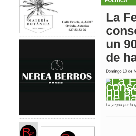
POLÍTICA
La Fe
conso
un 9
de ha
Domingo 10 de M
La yegua por la 