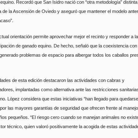
equino. Recordó que San Isidro nació con “otra metodología” distinta 
ria de la Ascensión de Oviedo y aseguró que mantener el modelo anter
acaso”.
 actual orientación permite aprovechar mejor el recinto y responder a la
icipación de ganado equino. De hecho, señaló que la coexistencia co
generado problemas de espacio para albergar todos los caballos pre
dades de esta edición destacaron las actividades con cabras y
ores, implantadas como alternativa ante las restricciones sanitaria
no. López considera que estas iniciativas “han llegado para quedarse
por las mayores garantías de seguridad que ofrecen frente al manejo
iños pequeños. “El riesgo cero cuando se manejan animales no existe
ctor técnico, quien valoró positivamente la acogida de estas actividad