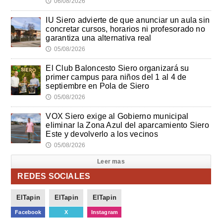
06/08/2026
🕔
IU Siero advierte de que anunciar un aula sin
concretar cursos, horarios ni profesorado no
garantiza una alternativa real
05/08/2026
🕔
El Club Baloncesto Siero organizará su
primer campus para niños del 1 al 4 de
septiembre en Pola de Siero
05/08/2026
🕔
VOX Siero exige al Gobierno municipal
eliminar la Zona Azul del aparcamiento Siero
Este y devolverlo a los vecinos
05/08/2026
🕔
Leer mas
REDES SOCIALES
ElTapin
ElTapin
ElTapin
Facebook
X
Instagram