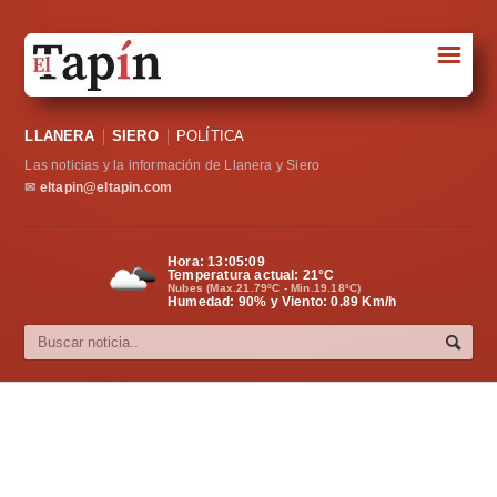
☰
Portada
LLANERA
SIERO
POLÍTICA
Sociedad
Las noticias y la información de Llanera y Siero
Política
✉
eltapin@eltapin.com
Deportes
Hora:
13:05:10
Temperatura actual:
21
°C
Varios
Nubes (Max.21.79ºC - Min.19.18ºC)
Humedad: 90% y Viento: 0.89 Km/h
Cultura
Asturias
Videos
Carta al director