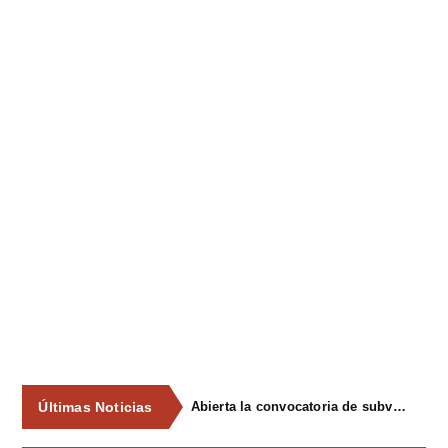
Últimas Noticias
Abierta la convocatoria de subvenciones para la participación en el XVI ConcursoExposición de Gochu Asturcelta