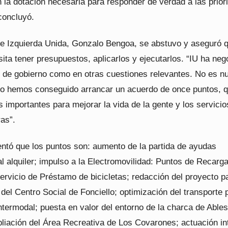
 la dotación necesaria para responder de verdad a las prior
concluyó.
de Izquierda Unida, Gonzalo Bengoa, se abstuvo y aseguró 
ita tener presupuestos, aplicarlos y ejecutarlos. “IU ha ne
o de gobierno como en otras cuestiones relevantes. No es n
ro hemos conseguido arrancar un acuerdo de once puntos, 
importantes para mejorar la vida de la gente y los servicio
ras”.
tó que los puntos son: aumento de la partida de ayudas
l alquiler; impulso a la Electromovilidad: Puntos de Recarg
ervicio de Préstamo de bicicletas; redacción del proyecto pa
del Centro Social de Fonciello; optimización del transporte 
ntermodal; puesta en valor del entorno de la charca de Ables
liación del Área Recreativa de Los Covarones; actuación in