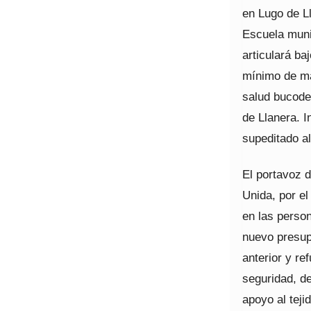
en Lugo de Ll
Escuela munic
articulará ba
mínimo de ma
salud bucoden
de Llanera. I
supeditado al
El portavoz 
Unida, por e
en las person
nuevo presup
anterior y re
seguridad, d
apoyo al teji