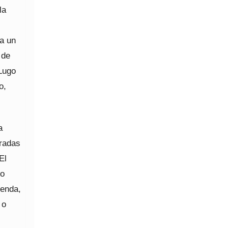
la
ta un
 de
 Lugo
o,
a
tradas
El
io
ienda,
 o