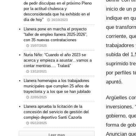
de pedir disculpas en el próximo Pleno
inicio de un
por la actitud chulesca y
desconsiderada que ha exhibido en el
indique en qu
día de hoy”
16/10/2023
que transform
Llanera pone en marcha el proyecto
“taller de empleo llanera 2025-2026”,
corriente, q
con 35 nuevas contrataciones
trabajadores
15/07/2025
subida del 1,
Nuria Niño: “Cuando el año 2023 se
acerca y empieza a asustar…vamos a
suprimido tre
contar mentiras…. Tralará”
por perfiles 
13/12/2021
Llanera homenajea a los trabajadores
apuntó.
municipales que cumplen 25 años de
trayectoria y a los que se han jubilado
Argüelles co
22/05/2025
inversiones.
Llanera aprueba la licitación de la
concesión del servicio de gestión del
gobierno, que
complejo deportivo Santi Cazorla
05/12/2025
forma de gob
Anuncian que
Leer mas