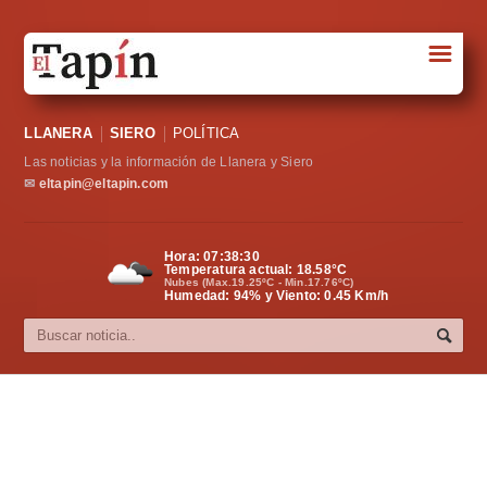
☰
Portada
LLANERA
SIERO
POLÍTICA
Sociedad
Las noticias y la información de Llanera y Siero
Política
✉
eltapin@eltapin.com
Deportes
Hora:
07:38:30
Temperatura actual:
18.58
°C
Varios
Nubes (Max.19.25ºC - Min.17.76ºC)
Humedad: 94% y Viento: 0.45 Km/h
Cultura
Asturias
Videos
Carta al director