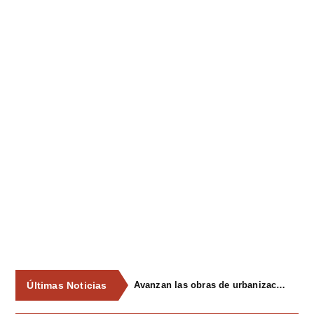
Últimas Noticias
VOX Siero presenta un Plan Integral para garantizar la seguridad vial y la accesibilidad en Carbayín Alto