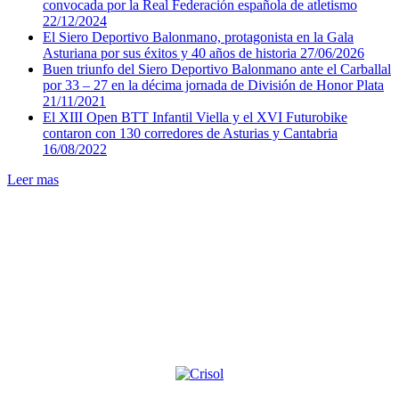
convocada por la Real Federación española de atletismo
22/12/2024
El Siero Deportivo Balonmano, protagonista en la Gala
Asturiana por sus éxitos y 40 años de historia
27/06/2026
Buen triunfo del Siero Deportivo Balonmano ante el Carballal
por 33 – 27 en la décima jornada de División de Honor Plata
21/11/2021
El XIII Open BTT Infantil Viella y el XVI Futurobike
contaron con 130 corredores de Asturias y Cantabria
16/08/2022
Leer mas