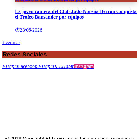
La joven cantera del Club Judo Noreña Berrón conquista
el Trofeo Bansander por equipos
🕔
23/06/2026
Leer mas
Redes Sociales
ElTapin
Facebook
ElTapin
X
ElTapin
Instagram
© 2018 Copyright
El Tapín
Todos los derechos reservados