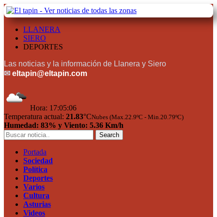
LLANERA
SIERO
DEPORTES
Las noticias y la información de Llanera y Siero
✉
eltapin@eltapin.com
Hora:
17:05:07
Temperatura actual:
21.83
°C
Nubes (Max.22.9ºC - Min.20.79ºC)
Humedad: 83% y Viento: 5.36 Km/h
Portada
Sociedad
Política
Deportes
Varios
Cultura
Asturias
Videos