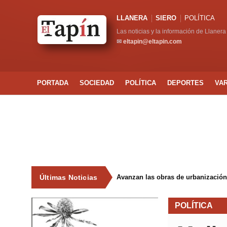
LLANERA
SIERO
POLÍTICA
Las noticias y la información de Llanera
✉
eltapin@eltapin.com
PORTADA
SOCIEDAD
POLÍTICA
DEPORTES
VA
Últimas Noticias
Avanzan las obras de urbanización
POLÍTICA