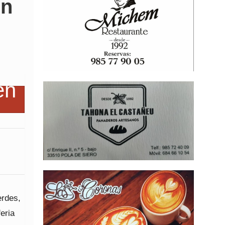
en
erdes,
feria