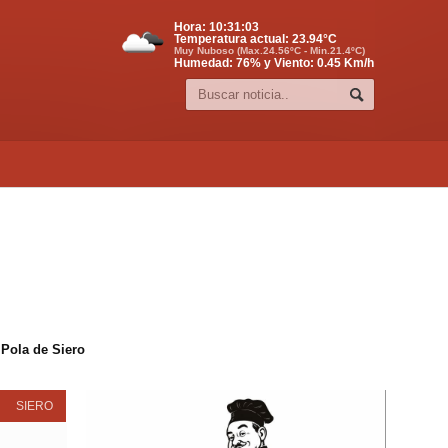
Hora:
10:31:04
Temperatura actual:
23.94
°C
Muy Nuboso (Max.24.56ºC - Min.21.4ºC)
Humedad: 76% y Viento: 0.45 Km/h
 Pola de Siero
SIERO