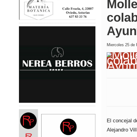
Molle
colab
Ayun
Miercoles 25 de 
El concejal 
Alejandro Vil