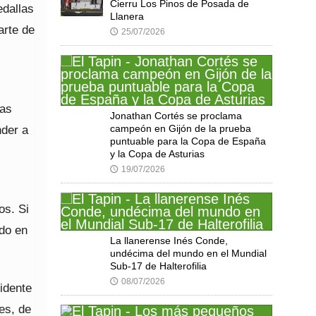
Cierru Los Pinos de Posada de
edallas
Llanera
arte de
25/07/2026
🕔
nas
Jonathan Cortés se proclama
nder a
campeón en Gijón de la prueba
puntuable para la Copa de España
y la Copa de Asturias
19/07/2026
🕔
os. Si
ndo en
La llanerense Inés Conde,
undécima del mundo en el Mundial
Sub-17 de Halterofilia
08/07/2026
🕔
idente
es, de