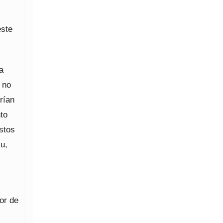
este
a
 no
rían
to
stos
u,
or de