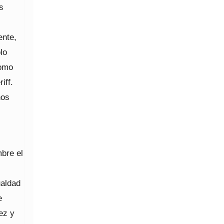
s
ente,
lo
como
iff.
nos
bre el
ualdad
e
ez y