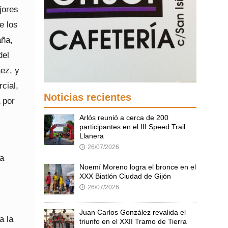
jores
e los
aña,
del
aez, y
cial,
Noticias recientes
 por
Arlós reunió a cerca de 200
participantes en el III Speed Trail
Llanera
26/07/2026
🕔
la
Noemí Moreno logra el bronce en el
XXX Biatlón Ciudad de Gijón
26/07/2026
🕔
Juan Carlos González revalida el
a la
triunfo en el XXII Tramo de Tierra