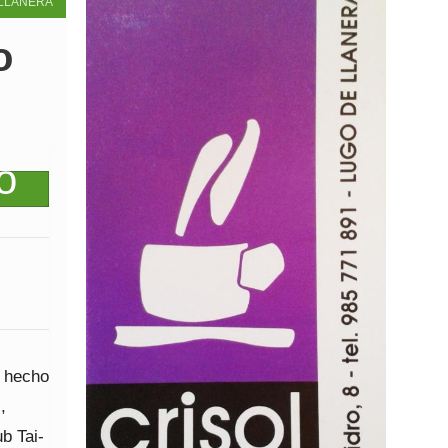
LLANERA
o
a hecho
,
b Tai-