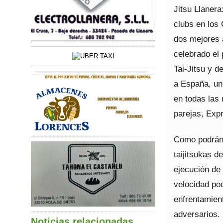
Jitsu Llaner
clubs en los
dos mejores a
celebrado el
Tai-Jitsu y d
a España, uno
en todas las 
parejas, Exp
Como podrán 
taijitsukas d
ejecución de 
velocidad poc
enfrentamient
adversarios. 
Noticias relacionadas