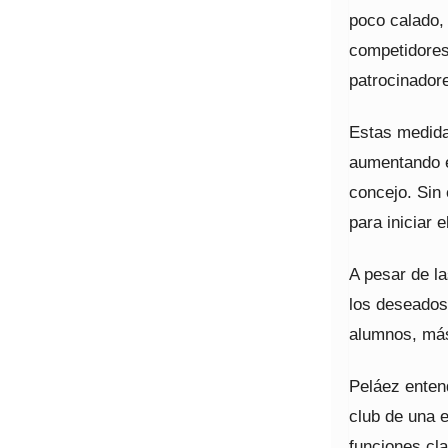
poco calado, 
competidores
patrocinador
Estas medidas
aumentando el
concejo. Sin
para iniciar 
A pesar de la
los deseados.
alumnos, más 
Peláez entend
club de una e
funciones cl