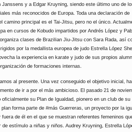
n Janssens y a Edgar Kruyning, siendo este último uno de lo
ciales más reconocidos de Europa. Toda una declaración de
el camino principal es el Tai-Jitsu, pero no el único. Actualm
icipa en cursos de Kobudo impartidos por Andrés López y Pab
organiza clases de Brazilian Jiu-Jitsu con Sara Rada, así 
rigidos por la medallista europea de judo Estrella López Sher
vecha la experiencia en karate y judo de sus propios alum
organización de formaciones internas.
amos al presente. Una vez conseguido el objetivo inicial, ha
omento de ir a por el más ambicioso. El pasado 21 de noviem
 oficialmente su Plan de Igualdad, pionero en un club de su
 plan forma parte de #más Guerreras, un proyecto por la ig
y fuera de él en el que se muestran referentes femeninos qu
 de estímulo a niñas y niños. Audrey Kruyning, Estrella Lóp