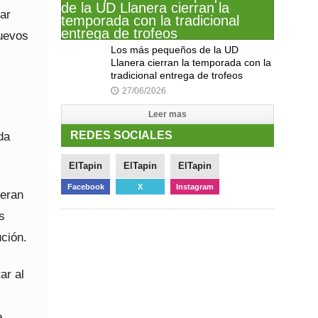
iar
uevos
Los más pequeños de la UD
Llanera cierran la temporada con la
tradicional entrega de trofeos
27/06/2026
🕔
Leer mas
da
REDES SOCIALES
ElTapin
ElTapin
ElTapin
Facebook
X
Instagram
 eran
s
ución.
ar al
e