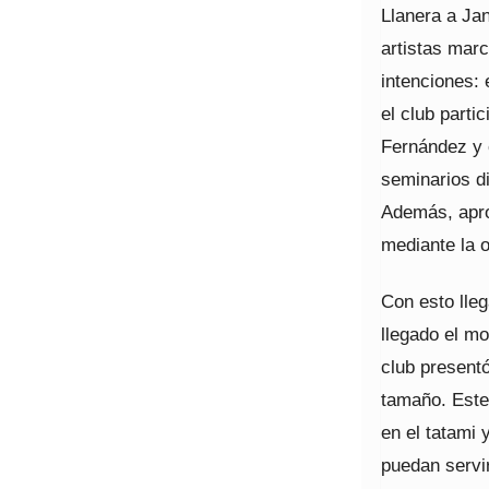
Llanera a Ja
artistas mar
intenciones: 
el club part
Fernández y 
seminarios di
Además, apro
mediante la 
Con esto lleg
llegado el m
club presentó
tamaño. Este
en el tatami 
puedan servir