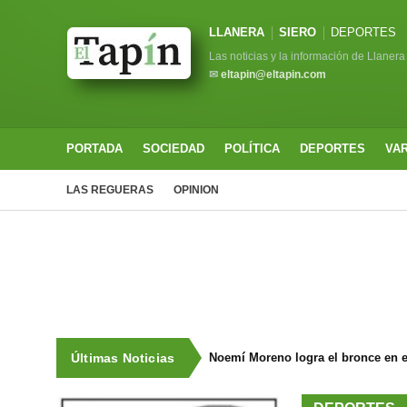
LLANERA
SIERO
DEPORTES
Las noticias y la información de Llanera
✉
eltapin@eltapin.com
PORTADA
SOCIEDAD
POLÍTICA
DEPORTES
VA
LAS REGUERAS
OPINION
Últimas Noticias
Noemí Moreno logra el bronce en e