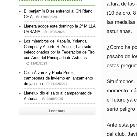
altura de las
El benjamín D se enfrentó al CN Riaño
(10 de oro, 8
CF A
17/03/2024
las medallas
Llanera acoge este domingo la 2º MILLA
asturianas.
URBANA
10/05/2023
Los miembros del Xabalín, Yolanda
¿Cómo ha pod
Campos y Alberto R. Anguis, han sido
seleccionados por la Federación de Tiro
pasaba de lo
con Arco del Principado de Asturias
11/01/2023
estas pregun
Celia Álvarez y Paula Pérez,
campeonas de invierno en lanzamiento
Situémonos. 
de jabalina
11/02/2024
momento más 
Llanelux dio el salto al campeonato de
Asturias
el futuro ya
22/09/2025
serio peligro
Leer mas
Ante esta pe
del club, Ja