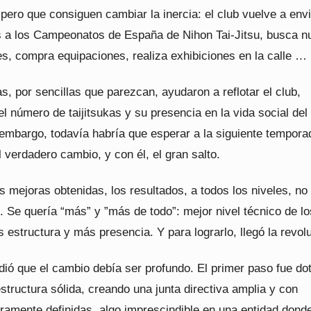
pero que consiguen cambiar la inercia: el club vuelve a env
 a los Campeonatos de España de Nihon Tai-Jitsu, busca n
es, compra equipaciones, realiza exhibiciones en la calle …
, por sencillas que parezcan, ayudaron a reflotar el club,
 número de taijitsukas y su presencia en la vida social del
 embargo, todavía habría que esperar a la siguiente tempora
el verdadero cambio, y con él, el gran salto.
s mejoras obtenidas, los resultados, a todos los niveles, no
 Se quería “más” y ”más de todo”: mejor nivel técnico de lo
estructura y más presencia. Y para lograrlo, llegó la revol
ió que el cambio debía ser profundo. El primer paso fue dot
structura sólida, creando una junta directiva amplia y con
aramente definidas, algo imprescindible en una entidad dond