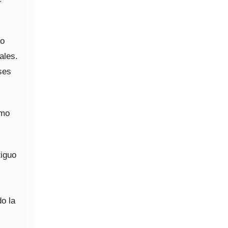
co
ales.
ses
omo
tiguo
o la