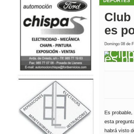
DEPORTES
Club 
es po
Domingo 08 de Fe
Es probable,
esta pregunta
habrá visto d