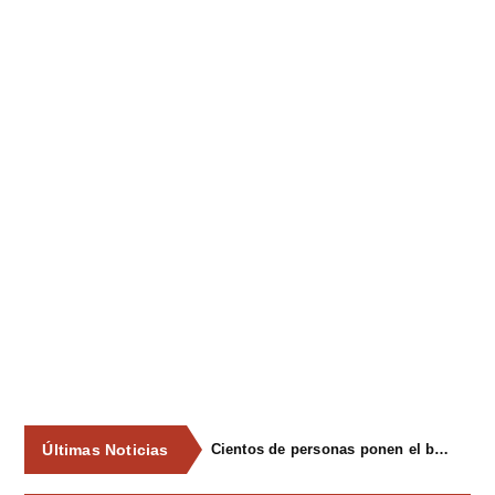
Últimas Noticias
Cientos de personas ponen el broche final a las fiestas de La Salud de Lieres con la tradicional merienda