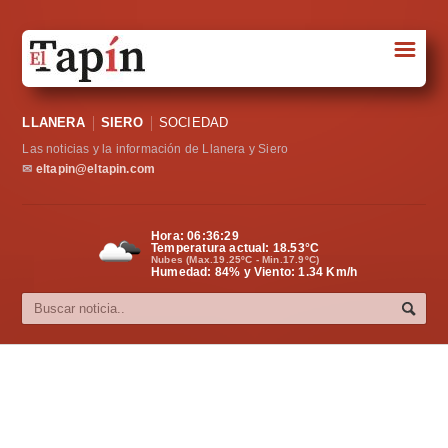
☰
Portada
LLANERA
SIERO
SOCIEDAD
Sociedad
Las noticias y la información de Llanera y Siero
Política
✉
eltapin@eltapin.com
Deportes
Hora:
06:36:30
Temperatura actual:
18.53
°C
Varios
Nubes (Max.19.25ºC - Min.17.9ºC)
Humedad: 84% y Viento: 1.34 Km/h
Cultura
Asturias
Videos
Carta al director