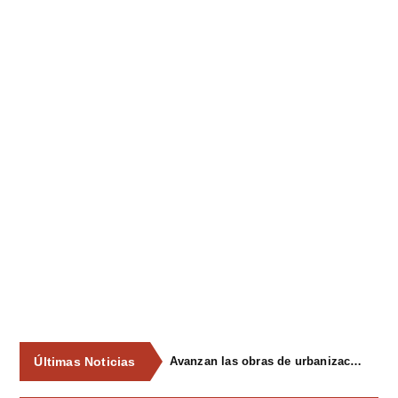
Últimas Noticias
Avanzan las obras de urbanización del parque de La Reconquista, en los terrenos del antiguo matadero de Pola de Siero