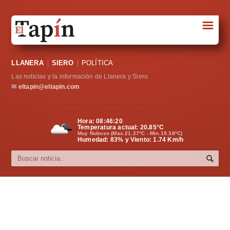
☰
Portada
LLANERA
SIERO
POLÍTICA
Sociedad
Las noticias y la información de Llanera y Siero
Política
✉
eltapin@eltapin.com
Deportes
Hora:
08:46:21
Temperatura actual:
20.85
°C
Varios
Muy Nuboso (Max.21.27ºC - Min.19.38ºC)
Humedad: 83% y Viento: 1.74 Km/h
Cultura
Asturias
Videos
Carta al director