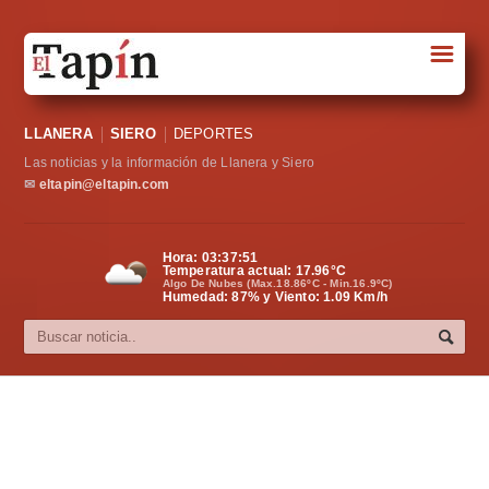
☰
Portada
LLANERA
SIERO
DEPORTES
Sociedad
Las noticias y la información de Llanera y Siero
Política
✉
eltapin@eltapin.com
Deportes
Hora:
03:37:51
Temperatura actual:
17.96
°C
Varios
Algo De Nubes (Max.18.86ºC - Min.16.9ºC)
Humedad: 87% y Viento: 1.09 Km/h
Cultura
Asturias
Videos
Carta al director