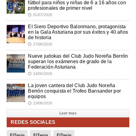
fútbol para niños y niñas de 6 a 16 años con
profesionales de primer nivel
01/07/2026
🕔
El Siero Deportivo Balonmano, protagonista
en la Gala Asturiana por sus éxitos y 40 años
de historia
27/06/2026
🕔
Nueve judokas del Club Judo Noreña Berrón
superan los exámenes de grado de la
Federación Asturiana
24/06/2026
🕔
La joven cantera del Club Judo Noreña
Berrón conquista el Trofeo Bansander por
equipos
23/06/2026
🕔
Leer mas
REDES SOCIALES
ElTapin
ElTapin
ElTapin