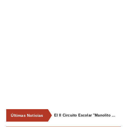
Últimas Noticias
El II Circuito Escolar "Manolito el Pegu" volvió a reunir a las jóvenes promesas del ciclismo asturiano en El Carbayu