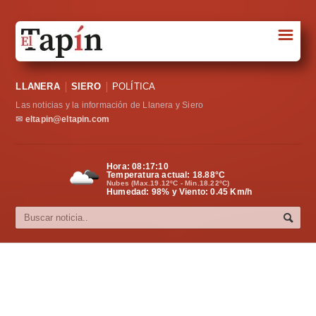
☰
Portada
LLANERA
SIERO
POLÍTICA
Sociedad
Las noticias y la información de Llanera y Siero
Política
✉
eltapin@eltapin.com
Deportes
Hora:
08:17:11
Temperatura actual:
18.88
°C
Varios
Nubes (Max.19.12ºC - Min.18.22ºC)
Humedad: 98% y Viento: 0.45 Km/h
Cultura
Asturias
Videos
Carta al director