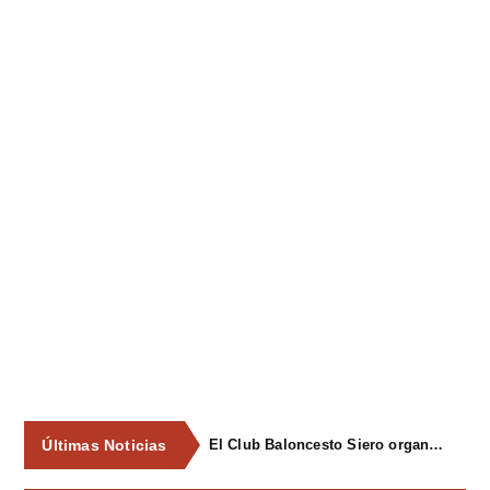
Últimas Noticias
El Club Baloncesto Siero organizará su primer campus para niños del 1 al 4 de septiembre en Pola de Siero