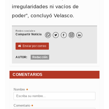
irregularidades ni vacíos de
poder”, concluyó Velasco.
Redes sociales
Compartir Noticia



Enviar por correo
✉
AUTOR:
Redacción
COMENTARIOS
Nombre
*
Comentario
*