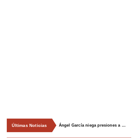
Últimas Noticias
Ángel García niega presiones a comercios y asegura que el Ayuntamiento cumple "de manera muy rigurosa" la Ley de Contratos