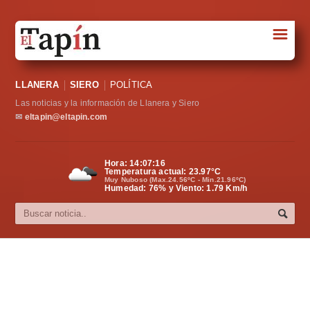
☰
Portada
LLANERA
SIERO
POLÍTICA
Sociedad
Las noticias y la información de Llanera y Siero
Política
✉
eltapin@eltapin.com
Deportes
Hora:
14:07:16
Temperatura actual:
23.97
°C
Varios
Muy Nuboso (Max.24.56ºC - Min.21.96ºC)
Humedad: 76% y Viento: 1.79 Km/h
Cultura
Asturias
Videos
Carta al director