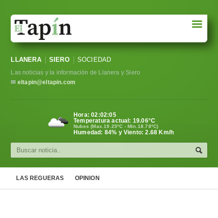
☰
Portada
LLANERA
SIERO
SOCIEDAD
Sociedad
Las noticias y la información de Llanera y Siero
Política
✉
eltapin@eltapin.com
Deportes
Hora:
02:02:06
Temperatura actual:
19.06
°C
Varios
Nubes (Max.19.25ºC - Min.18.78ºC)
Humedad: 84% y Viento: 2.68 Km/h
Cultura
Asturias
LAS REGUERAS
OPINION
Videos
Carta al director