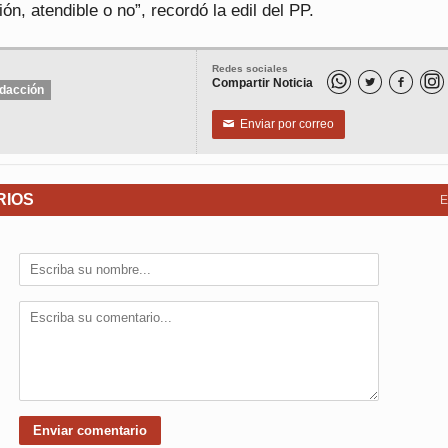
ión, atendible o no”, recordó la edil del PP.
Redes sociales
Compartir Noticia


dacción
Enviar por correo
✉
RIOS
E