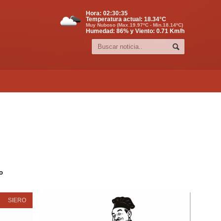
Hora:
02:30:36
Temperatura actual:
18.34
°C
Muy Nuboso (Max.19.97ºC - Min.18.14ºC)
Humedad: 86% y Viento: 0.71 Km/h
o
SIERO