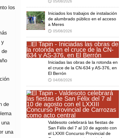
05/08/2026
🕔
nto los
Iniciados los trabajos de instalación
de alumbrado público en el acceso
a Meres
05/08/2026
🕔
más
 y
 de
 año
Iniciadas las obras de la rotonda en
el cruce de la CN-634 y AS-376, en
El Berrón
ación
04/08/2026
🕔
n de
oblema
 una
Valdesoto celebrará las fiestas de
San Félix del 7 al 10 de agosto con
er una
el LXXIII Concurso Provincial de