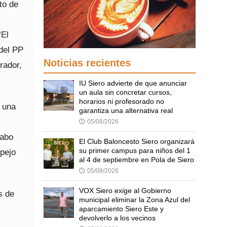
to de
“El
del PP
Noticias recientes
rador,
IU Siero advierte de que anunciar
un aula sin concretar cursos,
horarios ni profesorado no
ó una
garantiza una alternativa real
05/08/2026
🕔
cabo
El Club Baloncesto Siero organizará
su primer campus para niños del 1
spejo
al 4 de septiembre en Pola de Siero
05/08/2026
🕔
VOX Siero exige al Gobierno
s de
municipal eliminar la Zona Azul del
aparcamiento Siero Este y
devolverlo a los vecinos