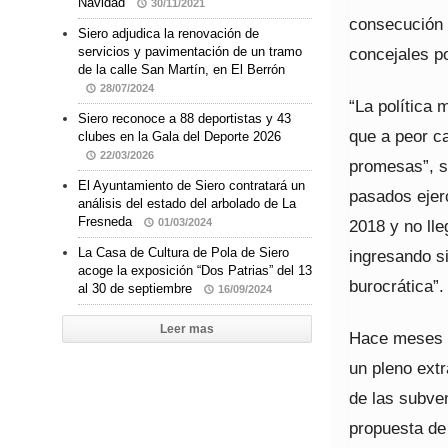
Navidad
30/11/2021
consecución 
Siero adjudica la renovación de
concejales p
servicios y pavimentación de un tramo
de la calle San Martín, en El Berrón
28/07/2024
“La política
Siero reconoce a 88 deportistas y 43
que a peor c
clubes en la Gala del Deporte 2026
22/03/2026
promesas”, s
El Ayuntamiento de Siero contratará un
pasados ejerc
análisis del estado del arbolado de La
Fresneda
2018 y no lle
01/03/2024
La Casa de Cultura de Pola de Siero
ingresando si
acoge la exposición “Dos Patrias” del 13
burocrática”
al 30 de septiembre
16/09/2024
Leer mas
Hace meses el
un pleno extr
de las subve
propuesta de