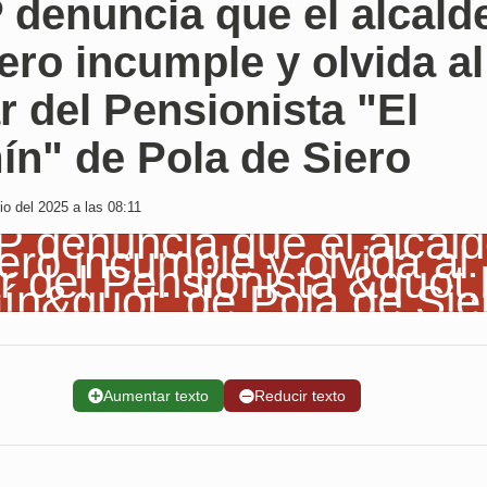
 denuncia que el alcald
ero incumple y olvida al
 del Pensionista "El
ín" de Pola de Siero
io del 2025 a las 08:11
➕
Aumentar texto
➖
Reducir texto