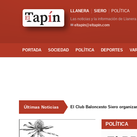
LLANERA
SIERO
POLÍTICA
Las noticias y la información de Llanera
✉
eltapin@eltapin.com
PORTADA
SOCIEDAD
POLÍTICA
DEPORTES
VA
Últimas Noticias
El Club Baloncesto Siero organizar
POLÍTICA