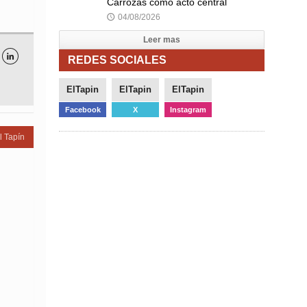
Carrozas como acto central
04/08/2026
🕔
Leer mas

REDES SOCIALES
ElTapin
ElTapin
ElTapin
Facebook
X
Instagram
l Tapín