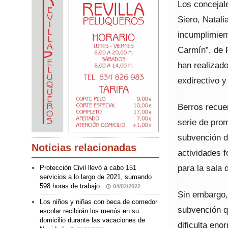
Los concejal
Siero, Natal
incumplimient
Carmín”, de 
han realizado
exdirectivo y
Berros recue
serie de pro
subvención d
Noticias relacionadas
actividades f
para la sala 
Protección Civil llevó a cabo 151
servicios a lo largo de 2021, sumando
598 horas de trabajo
04/02/2022
Sin embargo,
Los niños y niñas con beca de comedor
subvención qu
escolar recibirán los menús en su
domicilio durante las vacaciones de
dificulta eno