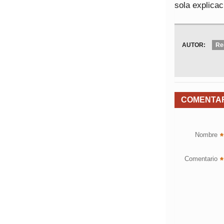
sola explicac
AUTOR:
Re
COMENTA
Nombre
*
Comentario
*