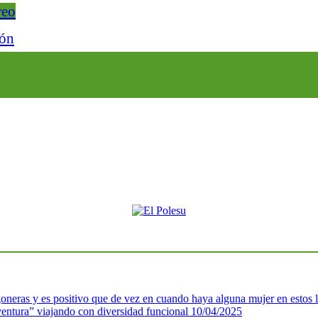
reo
ión
neras y es positivo que de vez en cuando haya alguna mujer en estos 
ventura” viajando con diversidad funcional
10/04/2025