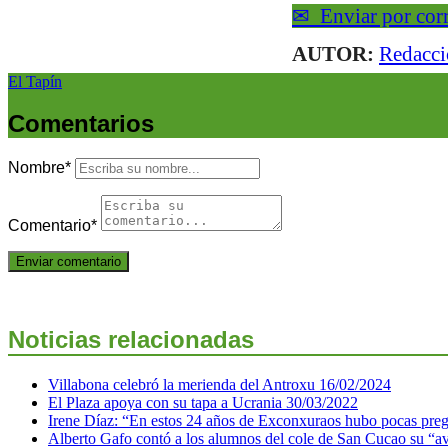
✉
Enviar por cor
AUTOR:
Redacc
El Tapín
Comentarios
Nombre
*
Comentario
*
Noticias relacionadas
Villabona celebró la merienda del Antroxu
16/02/2024
El Plaza apoya con su tapa a Ucrania
30/03/2022
Irene Díaz: “En estos 24 años de Exconxuraos hubo pocas prego
Alberto Gafo contó a los alumnos del cole de San Cucao su “a