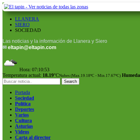
LLANERA
SIERO
SOCIEDAD
Las noticias y la información de Llanera y Siero
✉
eltapin@eltapin.com
Hora:
07:10:53
Temperatura actual:
18.19
°C
Humedad
Nubes (Max.19.18ºC - Min.17.67ºC)
Portada
Sociedad
Política
Deportes
Varios
Cultura
Asturias
Videos
Carta al director