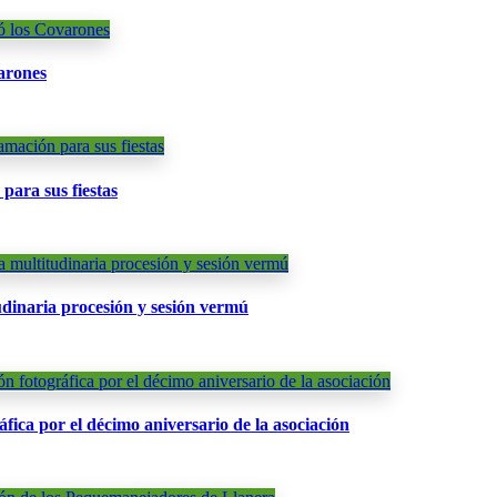
arones
ara sus fiestas
dinaria procesión y sesión vermú
áfica por el décimo aniversario de la asociación