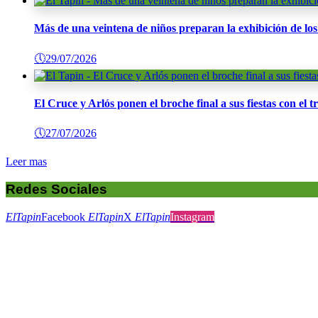
Más de una veintena de niños preparan la exhibición de l
🕔
29/07/2026
El Cruce y Arlós ponen el broche final a sus fiestas con el t
🕔
27/07/2026
Leer mas
Redes Sociales
ElTapin
Facebook
ElTapin
X
ElTapin
Instagram