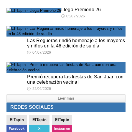
Llega Premoño 26
🕔
05/07/2026
Las Regueras rindió homenaje a los mayores
y niños en la 46 edición de su día
🕔
04/07/2026
Premió recupera las fiestas de San Juan con
una celebración vecinal
🕔
22/06/2026
Leer mas
REDES SOCIALES
ElTapin
ElTapin
ElTapin
Facebook
X
Instagram