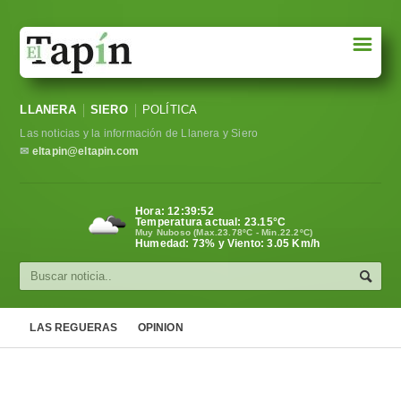
☰
Portada
LLANERA
SIERO
POLÍTICA
Sociedad
Las noticias y la información de Llanera y Siero
Política
✉
eltapin@eltapin.com
Deportes
Hora:
12:39:53
Temperatura actual:
23.15
°C
Varios
Muy Nuboso (Max.23.78ºC - Min.22.2ºC)
Humedad: 73% y Viento: 3.05 Km/h
Cultura
Asturias
LAS REGUERAS
OPINION
Videos
Carta al director