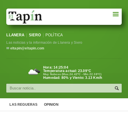
☰
Portada
LLANERA
SIERO
POLÍTICA
Sociedad
Las noticias y la información de Llanera y Siero
Política
✉
eltapin@eltapin.com
Deportes
Hora:
14:25:05
Temperatura actual:
23.09
°C
Varios
Muy Nuboso (Max.24.42ºC - Min.22.38ºC)
Humedad: 80% y Viento: 3.13 Km/h
Cultura
Asturias
LAS REGUERAS
OPINION
Videos
Carta al director