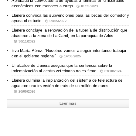
Aprobada la convocatoria de ayudas a familias en dificultades
económicas con menores a cargo
01/09/2023
Llanera convoca las subvenciones para las becas del comedor y
ayuda al estudio
09/05/2022
Llanera concluye la renovación de la tubería de distribución que
abastece a la zona de La Carril, en la parroquia de Arlós
30/11/2022
Eva María Pérez: “Nosotros vamos a seguir intentando trabajar
con el gobierno regional”
14/08/2025
El alcalde de Llanera asegura que la sentencia sobre la
indemnización al centro veterinario no es firme
03/10/2024
Llanera culmina la implantación del sistema de telelectura de
agua con una inversión de más de un millón de euros
20/05/2026
Leer mas