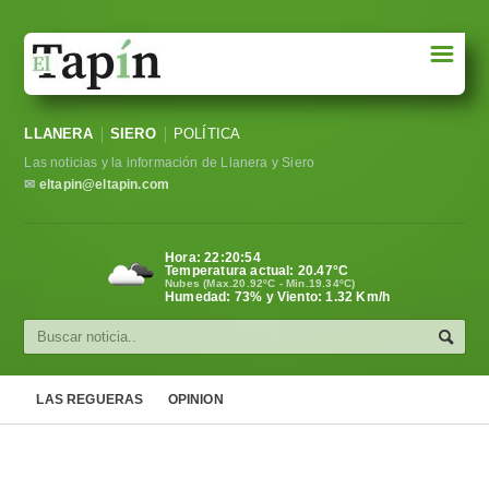
☰
Portada
LLANERA
SIERO
POLÍTICA
Sociedad
Las noticias y la información de Llanera y Siero
Política
✉
eltapin@eltapin.com
Deportes
Hora:
22:20:54
Temperatura actual:
20.47
°C
Varios
Nubes (Max.20.92ºC - Min.19.34ºC)
Humedad: 73% y Viento: 1.32 Km/h
Cultura
Asturias
LAS REGUERAS
OPINION
Videos
Carta al director