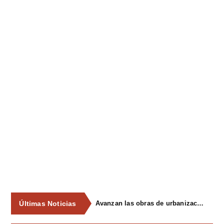
Últimas Noticias
Avanzan las obras de urbanización del parque de La Reconquista, en los terrenos del antiguo matadero de Pola de Siero