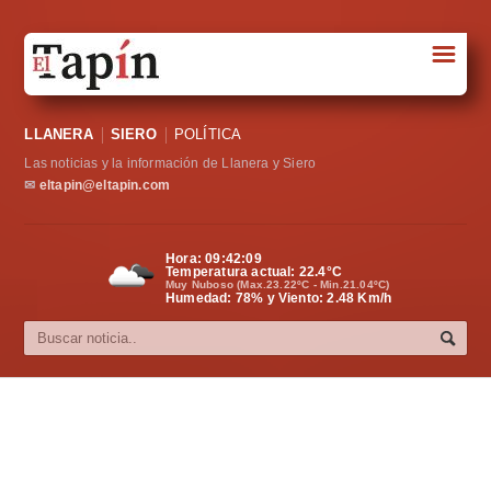
☰
Portada
LLANERA
SIERO
POLÍTICA
Sociedad
Las noticias y la información de Llanera y Siero
Política
✉
eltapin@eltapin.com
Deportes
Hora:
09:42:09
Temperatura actual:
22.4
°C
Varios
Muy Nuboso (Max.23.22ºC - Min.21.04ºC)
Humedad: 78% y Viento: 2.48 Km/h
Cultura
Asturias
Videos
Carta al director