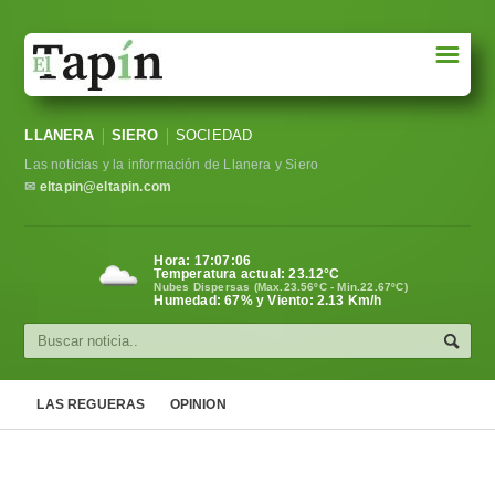
☰
Portada
LLANERA
SIERO
SOCIEDAD
Sociedad
Las noticias y la información de Llanera y Siero
Política
✉
eltapin@eltapin.com
Deportes
Hora:
17:07:07
Temperatura actual:
23.12
°C
Varios
Nubes Dispersas (Max.23.56ºC - Min.22.67ºC)
Humedad: 67% y Viento: 2.13 Km/h
Cultura
Asturias
LAS REGUERAS
OPINION
Videos
Carta al director