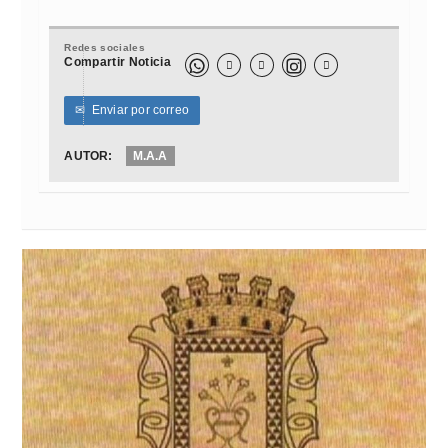
Redes sociales
Compartir Noticia



✉
Enviar por correo
AUTOR:
M.A.A