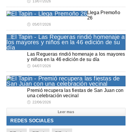
🕔
13/07/2026
Llega Premoño
26
🕔
05/07/2026
Las Regueras rindió homenaje a los mayores
y niños en la 46 edición de su día
🕔
04/07/2026
Premió recupera las fiestas de San Juan con
una celebración vecinal
🕔
22/06/2026
Leer mas
REDES SOCIALES