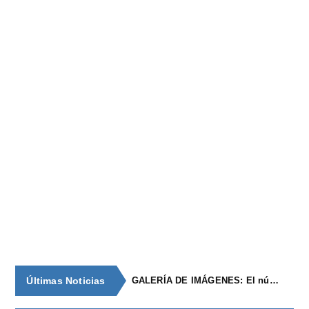
Últimas Noticias
GALERÍA DE IMÁGENES: El núcleo de población de época romana con continuidad