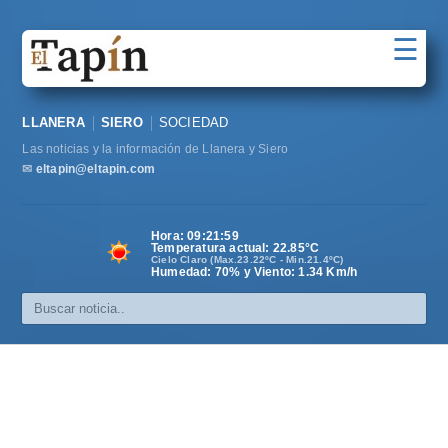
☰
Portada
LLANERA
SIERO
SOCIEDAD
Sociedad
Las noticias y la información de Llanera y Siero
Política
✉
eltapin@eltapin.com
Deportes
Hora:
09:22:00
Temperatura actual:
22.85
°C
Varios
Cielo Claro (Max.23.22ºC - Min.21.4ºC)
Humedad: 70% y Viento: 1.34 Km/h
Cultura
Asturias
Videos
Carta al director