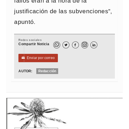
fallos eran a la hora de la
justificación de las subvenciones”,
apuntó.
Redes sociales
Compartir Noticia



Enviar por correo
✉
AUTOR:
Redacción