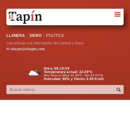
☰
Portada
LLANERA
SIERO
POLÍTICA
Sociedad
Las noticias y la información de Llanera y Siero
Política
✉
eltapin@eltapin.com
Deportes
Hora:
09:15:59
Temperatura actual:
22.09
°C
Varios
Muy Nuboso (Max.22.59ºC - Min.20.85ºC)
Humedad: 68% y Viento: 0.89 Km/h
Cultura
Asturias
Videos
Carta al director