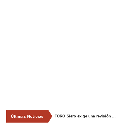
Últimas Noticias
FORO Siero exige una revisión integral del servicio de recogida de residuos para acabar con los contenedores desbordados y la imagen de abandono del concejo