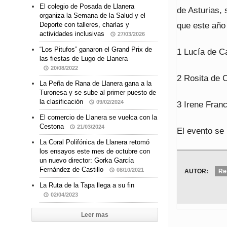
El colegio de Posada de Llanera
de Asturias, 
organiza la Semana de la Salud y el
que este año 
Deporte con talleres, charlas y
actividades inclusivas
27/03/2026
“Los Pitufos” ganaron el Grand Prix de
1 Lucía de C
las fiestas de Lugo de Llanera
20/08/2022
2 Rosita de 
La Peña de Rana de Llanera gana a la
Turonesa y se sube al primer puesto de
la clasificación
09/02/2024
3 Irene Fran
El comercio de Llanera se vuelca con la
Cestona
21/03/2024
El evento se 
La Coral Polifónica de Llanera retomó
los ensayos este mes de octubre con
un nuevo director: Gorka García
Fernández de Castillo
08/10/2021
AUTOR:
Re
La Ruta de la Tapa llega a su fin
02/04/2023
Leer mas