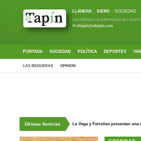
LLANERA
SIERO
SOCIEDAD
Las noticias y la información de Llanera
✉
eltapin@eltapin.com
PORTADA
SOCIEDAD
POLÍTICA
DEPORTES
VA
LAS REGUERAS
OPINION
Últimas Noticias
La Vega y Ferroñes presentan una 