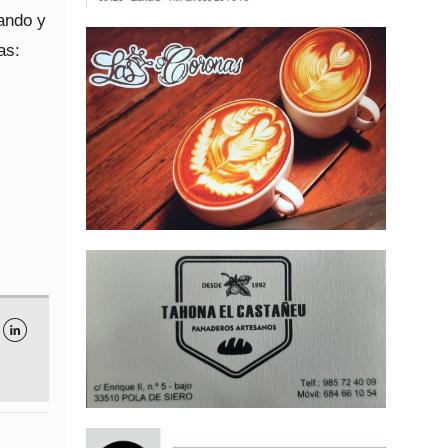
dando y
as:
