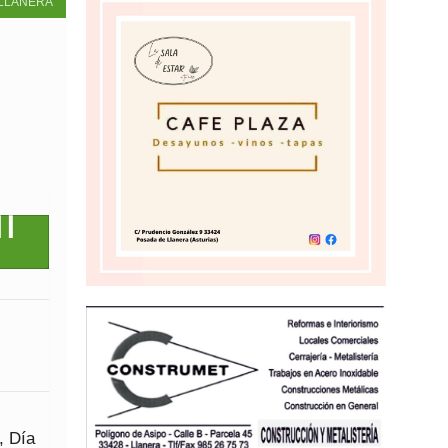
LLANERA
, Día