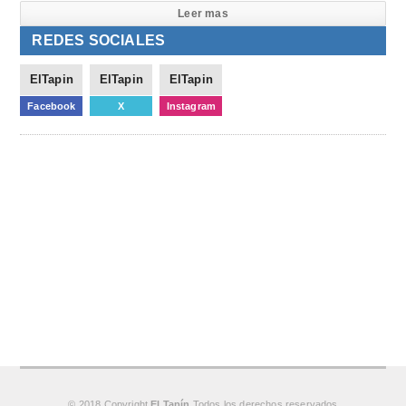
Leer mas
REDES SOCIALES
ElTapin
ElTapin
ElTapin
Facebook
X
Instagram
© 2018 Copyright
El Tapín
Todos los derechos reservados