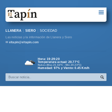
☰
Portada
LLANERA
SIERO
SOCIEDAD
Sociedad
Las noticias y la información de Llanera y Siero
Política
✉
eltapin@eltapin.com
Deportes
Hora:
19:29:21
Temperatura actual:
20.77
°C
Varios
Nubes (Max.21.64ºC - Min.20.23ºC)
Humedad: 97% y Viento: 0.45 Km/h
Cultura
Asturias
Videos
Carta al director