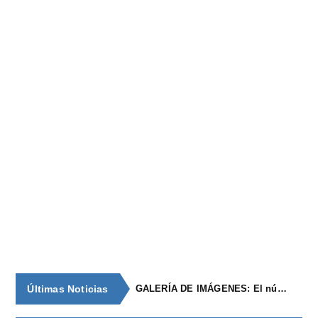
Últimas Noticias
GALERÍA DE IMÁGENES: El núcleo de población de época romana con continuidad