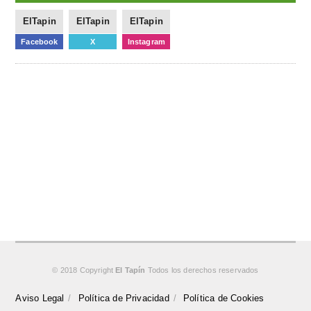
ElTapin
ElTapin
ElTapin
Facebook
X
Instagram
© 2018 Copyright
El Tapín
Todos los derechos reservados
Aviso Legal
Política de Privacidad
Política de Cookies