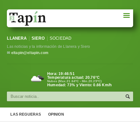
☰
Portada
LLANERA
SIERO
SOCIEDAD
Sociedad
Las noticias y la información de Llanera y Siero
Política
✉
eltapin@eltapin.com
Deportes
Hora:
19:46:51
Temperatura actual:
20.76
°C
Varios
Nubes (Max.21.64ºC - Min.20.29ºC)
Humedad: 73% y Viento: 0.66 Km/h
Cultura
Asturias
LAS REGUERAS
OPINION
Videos
Carta al director