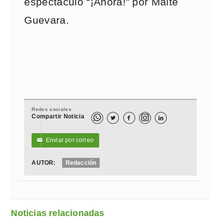
espectáculo “¡Ahora!” por Maite
Guevara.
Redes sociales
Compartir Noticia



Enviar por correo
✉
AUTOR:
Redacción
Noticias relacionadas