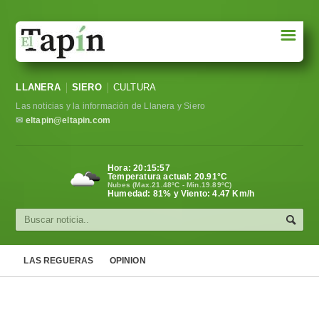
☰
Portada
LLANERA
SIERO
CULTURA
Sociedad
Las noticias y la información de Llanera y Siero
Política
✉
eltapin@eltapin.com
Deportes
Hora:
20:15:58
Temperatura actual:
20.91
°C
Varios
Nubes (Max.21.48ºC - Min.19.89ºC)
Humedad: 81% y Viento: 4.47 Km/h
Cultura
Asturias
LAS REGUERAS
OPINION
Videos
Carta al director