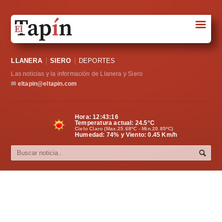
☰
Portada
LLANERA
SIERO
DEPORTES
Sociedad
Las noticias y la información de Llanera y Siero
Política
✉
eltapin@eltapin.com
Deportes
Hora:
12:43:16
Temperatura actual:
24.5
°C
Varios
Cielo Claro (Max.25.68ºC - Min.20.85ºC)
Humedad: 74% y Viento: 0.45 Km/h
Cultura
Asturias
Videos
Carta al director