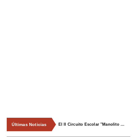
Últimas Noticias
El II Circuito Escolar "Manolito el Pegu" volvió a reunir a las jóvenes promesas del ciclismo asturiano en El Carbayu