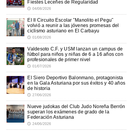
Fiestes Leceñes de Regularidad
04/08/2026
🕔
El II Circuito Escolar "Manolito el Pegu"
volvió a reunir a las jóvenes promesas del
ciclismo asturiano en El Carbayu
01/08/2026
🕔
Valdesoto C.F. y USM lanzan un campus de
fútbol para niños y niñas de 6 a 16 años con
profesionales de primer nivel
01/07/2026
🕔
El Siero Deportivo Balonmano, protagonista
en la Gala Asturiana por sus éxitos y 40 años
de historia
27/06/2026
🕔
Nueve judokas del Club Judo Noreña Berrón
superan los exámenes de grado de la
Federación Asturiana
24/06/2026
🕔