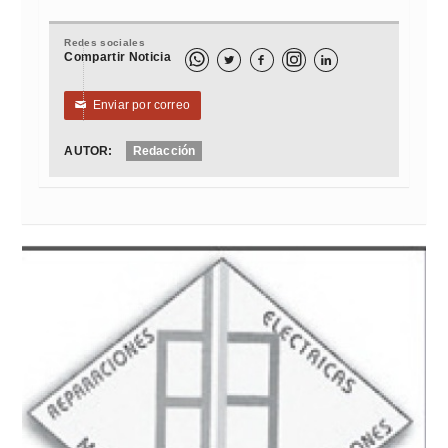
Redes sociales
Compartir Noticia



Enviar por correo
✉
AUTOR:
Redacción