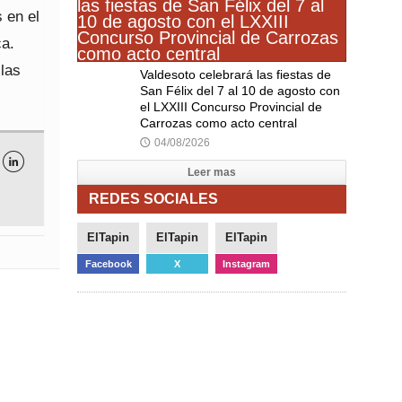
 en el
ca.
las
Valdesoto celebrará las fiestas de
San Félix del 7 al 10 de agosto con
el LXXIII Concurso Provincial de
Carrozas como acto central
04/08/2026
🕔

Leer mas
REDES SOCIALES
ElTapin
ElTapin
ElTapin
Facebook
X
Instagram