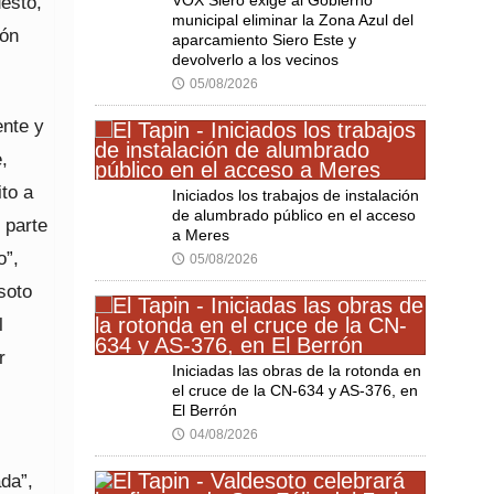
esto,
VOX Siero exige al Gobierno
municipal eliminar la Zona Azul del
ión
aparcamiento Siero Este y
devolverlo a los vecinos
05/08/2026
🕔
ente y
,
to a
Iniciados los trabajos de instalación
de alumbrado público en el acceso
 parte
a Meres
o”,
05/08/2026
🕔
soto
l
r
Iniciadas las obras de la rotonda en
el cruce de la CN-634 y AS-376, en
El Berrón
04/08/2026
🕔
da”,