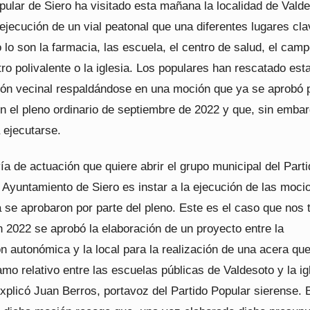
pular de Siero ha visitado esta mañana la localidad de Vald
 ejecución de un vial peatonal que una diferentes lugares cla
o son la farmacia, las escuela, el centro de salud, el cam
ntro polivalente o la iglesia. Los populares han rescatado est
ción vecinal respaldándose en una moción que ya se aprobó 
n el pleno ordinario de septiembre de 2022 y que, sin embar
a ejecutarse.
a de actuación que quiere abrir el grupo municipal del Part
 Ayuntamiento de Siero es instar a la ejecución de las moci
 se aprobaron por parte del pleno. Este es el caso que nos 
 2022 se aprobó la elaboración de un proyecto entre la
n autonómica y la local para la realización de una acera qu
amo relativo entre las escuelas públicas de Valdesoto y la ig
explicó Juan Berros, portavoz del Partido Popular sierense. 