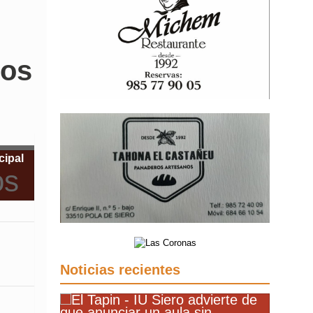
l
ros
cipal
Noticias recientes