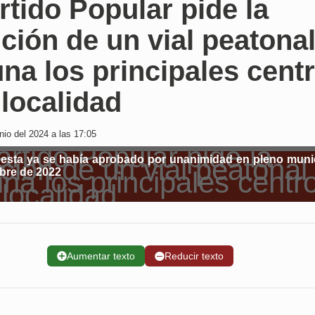
rtido Popular pide la
ción de un vial peatona
na los principales cent
 localidad
io del 2024 a las 17:05
esta ya se había aprobado por unanimidad en pleno muni
bre de 2022
➕
Aumentar texto
➖
Reducir texto