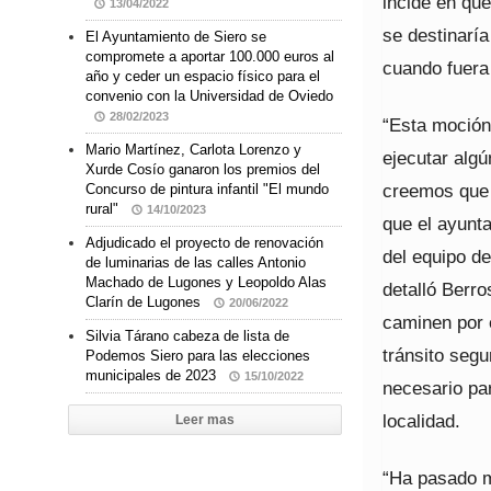
incide en qu
13/04/2022
se destinaría
El Ayuntamiento de Siero se
compromete a aportar 100.000 euros al
cuando fuera
año y ceder un espacio físico para el
convenio con la Universidad de Oviedo
28/02/2023
“Esta moción 
Mario Martínez, Carlota Lorenzo y
ejecutar algú
Xurde Cosío ganaron los premios del
creemos que 
Concurso de pintura infantil "El mundo
rural"
14/10/2023
que el ayunta
Adjudicado el proyecto de renovación
del equipo de
de luminarias de las calles Antonio
Machado de Lugones y Leopoldo Alas
detalló Berro
Clarín de Lugones
20/06/2022
caminen por e
Silvia Tárano cabeza de lista de
tránsito seg
Podemos Siero para las elecciones
municipales de 2023
15/10/2022
necesario par
localidad.
Leer mas
“Ha pasado m