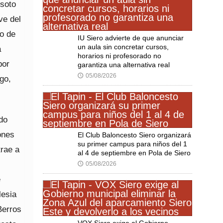
esoto
ve del
po de
IU Siero advierte de que anunciar
un aula sin concretar cursos,
a
horarios ni profesorado no
por
garantiza una alternativa real
05/08/2026
🕔
go,
ido
ones
El Club Baloncesto Siero organizará
su primer campus para niños del 1
trae a
al 4 de septiembre en Pola de Siero
05/08/2026
🕔
e
lesia
Berros