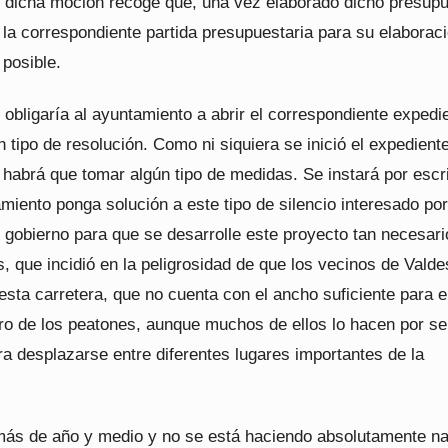
e dicha moción recoge que, una vez elaborado dicho presupu
 la correspondiente partida presupuestaria para su elaborac
 posible.
obligaría al ayuntamiento a abrir el correspondiente expedi
n tipo de resolución. Como ni siquiera se inició el expediente
habrá que tomar algún tipo de medidas. Se instará por escri
miento ponga solución a este tipo de silencio interesado por
 gobierno para que se desarrolle este proyecto tan necesari
s, que incidió en la peligrosidad de que los vecinos de Valde
sta carretera, que no cuenta con el ancho suficiente para e
uro de los peatones, aunque muchos de ellos lo hacen por se
a desplazarse entre diferentes lugares importantes de la
ás de año y medio y no se está haciendo absolutamente na