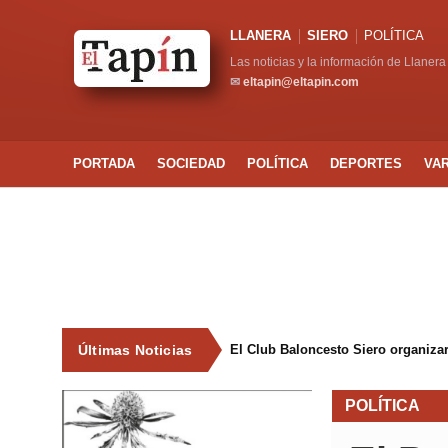
LLANERA
SIERO
POLÍTICA
Las noticias y la información de Llanera
✉
eltapin@eltapin.com
PORTADA
SOCIEDAD
POLÍTICA
DEPORTES
VA
Últimas Noticias
El Club Baloncesto Siero organizar
POLÍTICA