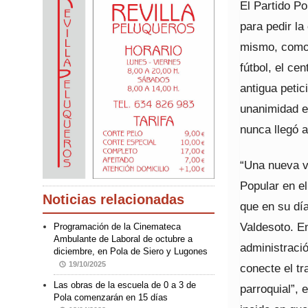
El Partido Po
para pedir la
mismo, como l
fútbol, el ce
antigua peti
unanimidad e
nunca llegó 
“Una nueva ví
Popular en el
Noticias relacionadas
que en su día
Valdesoto. En
Programación de la Cinemateca
Ambulante de Laboral de octubre a
administració
diciembre, en Pola de Siero y Lugones
19/10/2025
conecte el tr
Las obras de la escuela de 0 a 3 de
parroquial”, 
Pola comenzarán en 15 días