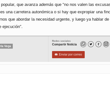
il popular, que avanza además que “no nos valen las excusas
 es una carretera autonómica o si hay que expropiar una fin
mos que abordar la necesidad urgente, y luego ya hablar de 
e ejecución”.
Redes sociales
Compartir Noticia


rla Vega
Enviar por correo
✉