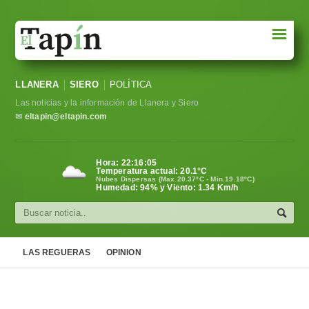
☰
Portada
LLANERA
SIERO
POLÍTICA
Sociedad
Las noticias y la información de Llanera y Siero
Política
✉
eltapin@eltapin.com
Deportes
Hora:
22:16:06
Temperatura actual:
20.1
°C
Varios
Nubes Dispersas (Max.20.37ºC - Min.19.18ºC)
Humedad: 94% y Viento: 1.34 Km/h
Cultura
Asturias
LAS REGUERAS
OPINION
Videos
Carta al director