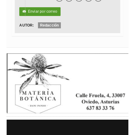
Enviar por correo
✉
AUTOR:
Redacción