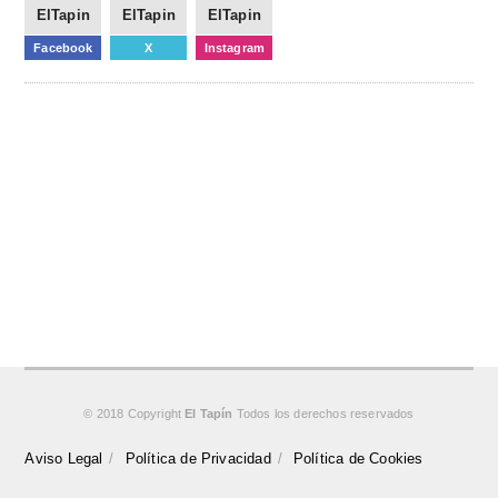
ElTapin
ElTapin
ElTapin
Facebook
X
Instagram
© 2018 Copyright
El Tapín
Todos los derechos reservados
Aviso Legal
Política de Privacidad
Política de Cookies