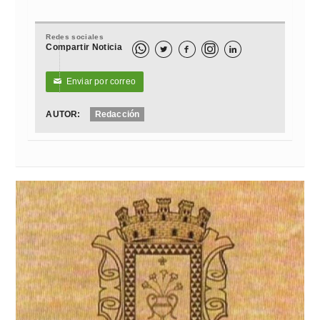
Redes sociales
Compartir Noticia



Enviar por correo
✉
AUTOR:
Redacción