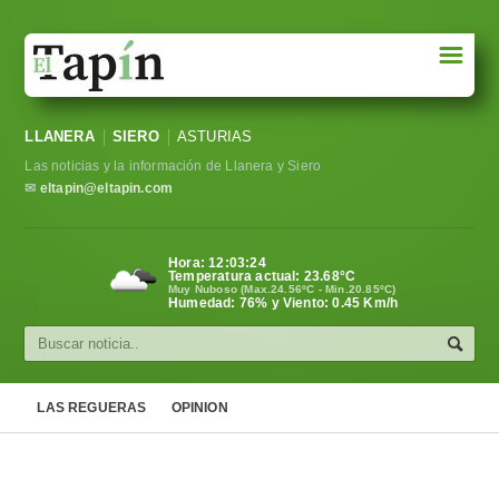
☰
Portada
LLANERA
SIERO
ASTURIAS
Sociedad
Las noticias y la información de Llanera y Siero
Política
✉
eltapin@eltapin.com
Deportes
Hora:
12:03:25
Temperatura actual:
23.68
°C
Varios
Muy Nuboso (Max.24.56ºC - Min.20.85ºC)
Humedad: 76% y Viento: 0.45 Km/h
Cultura
Asturias
LAS REGUERAS
OPINION
Videos
Carta al director