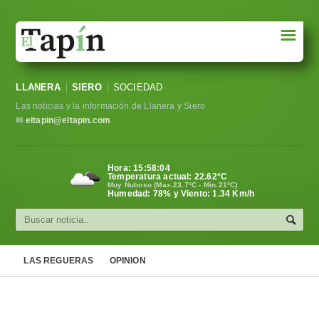
☰
Portada
LLANERA
SIERO
SOCIEDAD
Sociedad
Las noticias y la información de Llanera y Siero
Política
✉
eltapin@eltapin.com
Deportes
Hora:
15:58:06
Temperatura actual:
22.62
°C
Varios
Muy Nuboso (Max.23.7ºC - Min.21ºC)
Humedad: 78% y Viento: 1.34 Km/h
Cultura
Asturias
LAS REGUERAS
OPINION
Videos
Carta al director