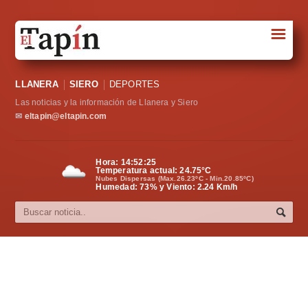
☰
Portada
LLANERA
SIERO
DEPORTES
Sociedad
Las noticias y la información de Llanera y Siero
Política
✉
eltapin@eltapin.com
Deportes
Hora:
14:52:26
Temperatura actual:
24.75
°C
Varios
Nubes Dispersas (Max.26.23ºC - Min.20.85ºC)
Humedad: 73% y Viento: 2.24 Km/h
Cultura
Asturias
Videos
Carta al director