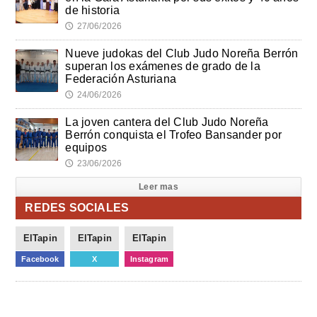
de historia
27/06/2026
🕔
Nueve judokas del Club Judo Noreña Berrón
superan los exámenes de grado de la
Federación Asturiana
24/06/2026
🕔
La joven cantera del Club Judo Noreña
Berrón conquista el Trofeo Bansander por
equipos
23/06/2026
🕔
Leer mas
REDES SOCIALES
ElTapin
ElTapin
ElTapin
Facebook
X
Instagram