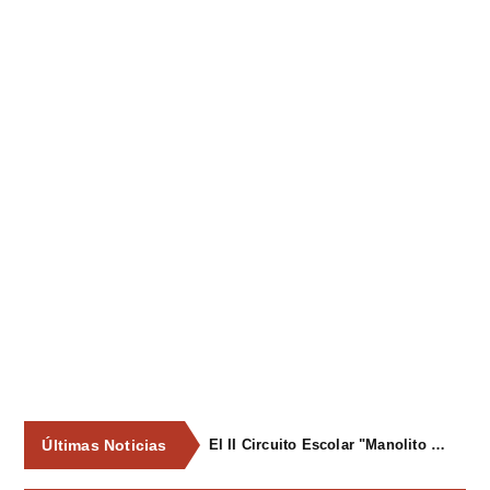
Últimas Noticias
El II Circuito Escolar "Manolito el Pegu" volvió a reunir a las jóvenes promesas del ciclismo asturiano en El Carbayu