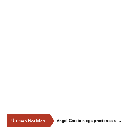
Últimas Noticias
Ángel García niega presiones a comercios y asegura que el Ayuntamiento cumple "de manera muy rigurosa" la Ley de Contratos