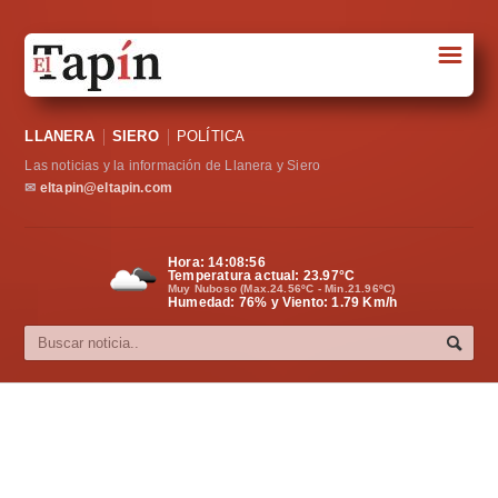
☰
Portada
LLANERA
SIERO
POLÍTICA
Sociedad
Las noticias y la información de Llanera y Siero
Política
✉
eltapin@eltapin.com
Deportes
Hora:
14:08:56
Temperatura actual:
23.97
°C
Varios
Muy Nuboso (Max.24.56ºC - Min.21.96ºC)
Humedad: 76% y Viento: 1.79 Km/h
Cultura
Asturias
Videos
Carta al director