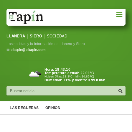
☰
Portada
LLANERA
SIERO
SOCIEDAD
Sociedad
Las noticias y la información de Llanera y Siero
Política
✉
eltapin@eltapin.com
Deportes
Hora:
18:43:11
Temperatura actual:
22.01
°C
Varios
Nubes (Max.23.3ºC - Min.20.85ºC)
Humedad: 71% y Viento: 0.99 Km/h
Cultura
Asturias
LAS REGUERAS
OPINION
Videos
Carta al director