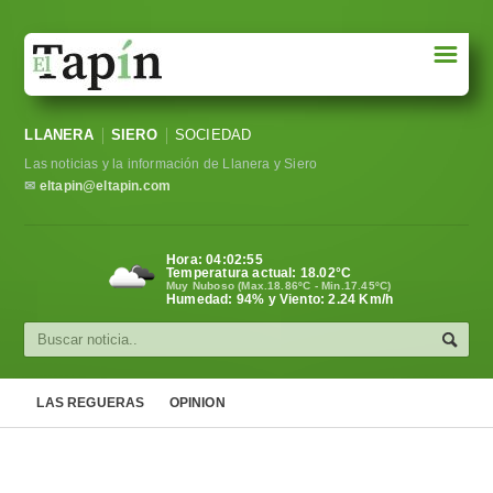
☰
Portada
LLANERA
SIERO
SOCIEDAD
Sociedad
Las noticias y la información de Llanera y Siero
Política
✉
eltapin@eltapin.com
Deportes
Hora:
04:02:55
Temperatura actual:
18.02
°C
Varios
Muy Nuboso (Max.18.86ºC - Min.17.45ºC)
Humedad: 94% y Viento: 2.24 Km/h
Cultura
Asturias
LAS REGUERAS
OPINION
Videos
Carta al director